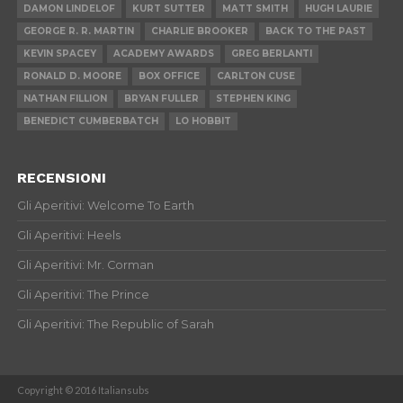
DAMON LINDELOF
KURT SUTTER
MATT SMITH
HUGH LAURIE
GEORGE R. R. MARTIN
CHARLIE BROOKER
BACK TO THE PAST
KEVIN SPACEY
ACADEMY AWARDS
GREG BERLANTI
RONALD D. MOORE
BOX OFFICE
CARLTON CUSE
NATHAN FILLION
BRYAN FULLER
STEPHEN KING
BENEDICT CUMBERBATCH
LO HOBBIT
RECENSIONI
Gli Aperitivi: Welcome To Earth
Gli Aperitivi: Heels
Gli Aperitivi: Mr. Corman
Gli Aperitivi: The Prince
Gli Aperitivi: The Republic of Sarah
Copyright © 2016 Italiansubs