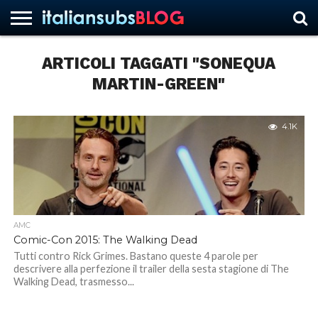
ARTICOLI TAGGATI "SONEQUA
MARTIN-GREEN"
HOME
NEWS
ASCOLTI
RECENSIONI
INTERVISTE
CURIOSITÀ
CHI
CONTATTACI
FORUM
ITALIANSUBS
SIAMO
4.1K
AMC
Comic-Con 2015: The Walking Dead
Tutti contro Rick Grimes. Bastano queste 4 parole per
descrivere alla perfezione il trailer della sesta stagione di The
Walking Dead, trasmesso...