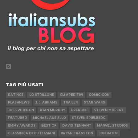
TAG PIÙ USATI
RATINGS
LO STRILLONE
GLI APERITIVI
COMIC-CON
FLASHNEWS
J. J. ABRAMS
TRAILER
STAR WARS
JOSS WHEDON
RYAN MURPHY
UPFRONT
STEVEN MOFFAT
FEATURED
MICHAEL AUSIELLO
STEVEN SPIELBERG
EMMY AWARDS
BEST OF
DAVID TENNANT
MARVEL STUDIOS
CLASSIFICA DEGLI ITASIANI
BRYAN CRANSTON
JON HAMM