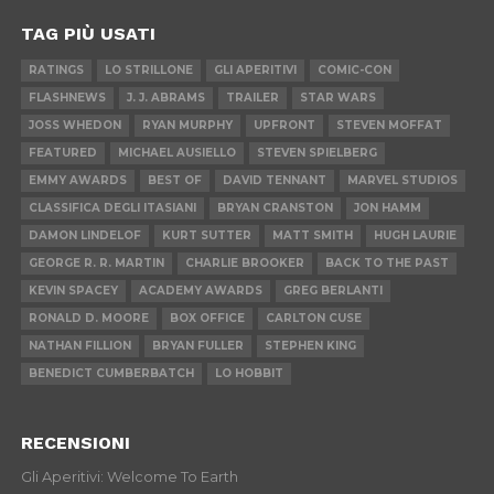
TAG PIÙ USATI
RATINGS
LO STRILLONE
GLI APERITIVI
COMIC-CON
FLASHNEWS
J. J. ABRAMS
TRAILER
STAR WARS
JOSS WHEDON
RYAN MURPHY
UPFRONT
STEVEN MOFFAT
FEATURED
MICHAEL AUSIELLO
STEVEN SPIELBERG
EMMY AWARDS
BEST OF
DAVID TENNANT
MARVEL STUDIOS
CLASSIFICA DEGLI ITASIANI
BRYAN CRANSTON
JON HAMM
DAMON LINDELOF
KURT SUTTER
MATT SMITH
HUGH LAURIE
GEORGE R. R. MARTIN
CHARLIE BROOKER
BACK TO THE PAST
KEVIN SPACEY
ACADEMY AWARDS
GREG BERLANTI
RONALD D. MOORE
BOX OFFICE
CARLTON CUSE
NATHAN FILLION
BRYAN FULLER
STEPHEN KING
BENEDICT CUMBERBATCH
LO HOBBIT
RECENSIONI
Gli Aperitivi: Welcome To Earth