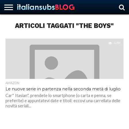
ARTICOLI TAGGATI "THE BOYS"
HOME
NEWS
ASCOLTI
RECENSIONI
INTERVISTE
CURIOSITÀ
CHI
CONTATTACI
FORUM
ITALIANSUBS
SIAMO
4.8K
AMAZON
Le nuove serie in partenza nella seconda metà di luglio
Car* Itasian*, prendete lo smartphone (o carta e penna, se
preferite) e appuntatevi date e titoli: eccovi una carrellata delle
novità seriali...