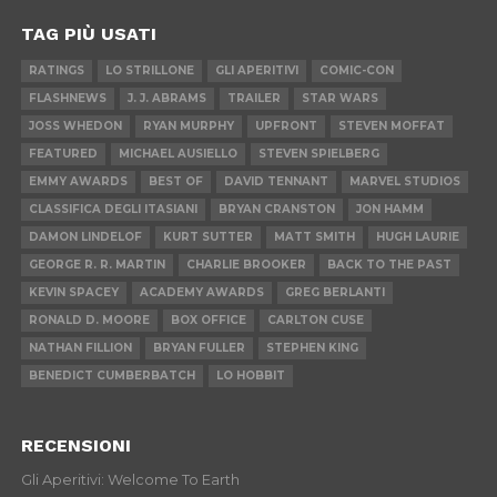
TAG PIÙ USATI
RATINGS
LO STRILLONE
GLI APERITIVI
COMIC-CON
FLASHNEWS
J. J. ABRAMS
TRAILER
STAR WARS
JOSS WHEDON
RYAN MURPHY
UPFRONT
STEVEN MOFFAT
FEATURED
MICHAEL AUSIELLO
STEVEN SPIELBERG
EMMY AWARDS
BEST OF
DAVID TENNANT
MARVEL STUDIOS
CLASSIFICA DEGLI ITASIANI
BRYAN CRANSTON
JON HAMM
DAMON LINDELOF
KURT SUTTER
MATT SMITH
HUGH LAURIE
GEORGE R. R. MARTIN
CHARLIE BROOKER
BACK TO THE PAST
KEVIN SPACEY
ACADEMY AWARDS
GREG BERLANTI
RONALD D. MOORE
BOX OFFICE
CARLTON CUSE
NATHAN FILLION
BRYAN FULLER
STEPHEN KING
BENEDICT CUMBERBATCH
LO HOBBIT
RECENSIONI
Gli Aperitivi: Welcome To Earth