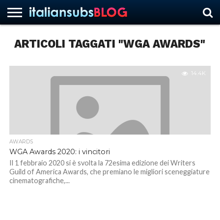
ARTICOLI TAGGATI "WGA AWARDS"
HOME
NEWS
ASCOLTI
RECENSIONI
INTERVISTE
CURIOSITÀ
CHI
CONTATTACI
FORUM
ITALIANSUBS
SIAMO
14.4K
AWARDS
WGA Awards 2020: i vincitori
Il 1 febbraio 2020 si è svolta la 72esima edizione dei Writers
Guild of America Awards, che premiano le migliori sceneggiature
cinematografiche,...