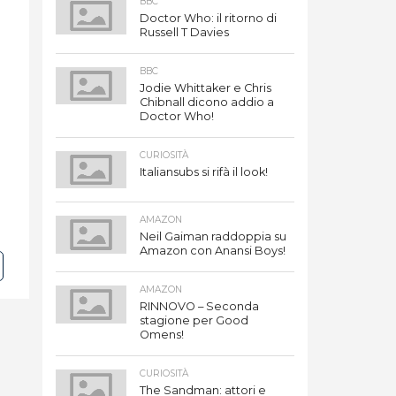
BBC
Doctor Who: il ritorno di
Russell T Davies
BBC
Jodie Whittaker e Chris
Chibnall dicono addio a
Doctor Who!
CURIOSITÀ
Italiansubs si rifà il look!
AMAZON
Neil Gaiman raddoppia su
Amazon con Anansi Boys!
AMAZON
RINNOVO – Seconda
stagione per Good
Omens!
CURIOSITÀ
The Sandman: attori e