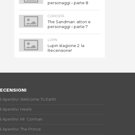
personaggi – parte 8
CURIOSITÀ
The Sandman: attori e
personaggi – parte 7
LUPIN
Lupin stagione 2: la
Recensione!
ECENSIONI
li Aperitivi: Welcome To Earth
li Aperitivi: Heels
li Aperitivi: Mr. Corman
li Aperitivi: The Prince