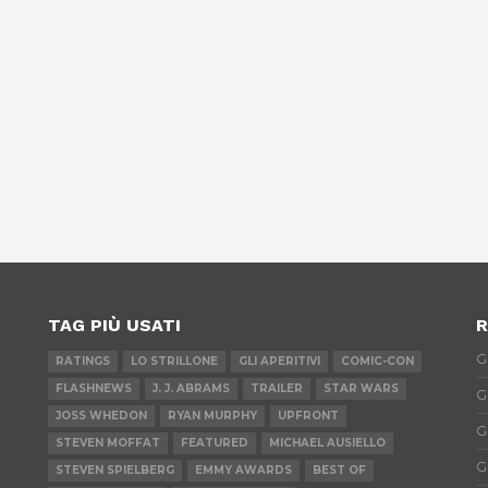
TAG PIÙ USATI
R
G
RATINGS
LO STRILLONE
GLI APERITIVI
COMIC-CON
FLASHNEWS
J. J. ABRAMS
TRAILER
STAR WARS
G
JOSS WHEDON
RYAN MURPHY
UPFRONT
G
STEVEN MOFFAT
FEATURED
MICHAEL AUSIELLO
G
STEVEN SPIELBERG
EMMY AWARDS
BEST OF