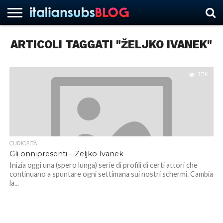
ARTICOLI TAGGATI "ŽELJKO IVANEK"
HOME
NEWS
ASCOLTI
RECENSIONI
INTERVISTE
CURIOSITÀ
CHI
CONTATTACI
FORUM
ITALIANSUBS
SIAMO
1.7K
CURIOSITÀ
Gli onnipresenti – Zeljko Ivanek
Inizia oggi una (spero lunga) serie di profili di certi attori che
continuano a spuntare ogni settimana sui nostri schermi. Cambia
la...