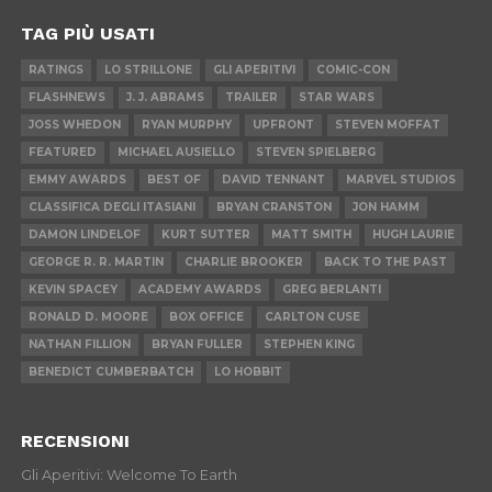
TAG PIÙ USATI
RATINGS
LO STRILLONE
GLI APERITIVI
COMIC-CON
FLASHNEWS
J. J. ABRAMS
TRAILER
STAR WARS
JOSS WHEDON
RYAN MURPHY
UPFRONT
STEVEN MOFFAT
FEATURED
MICHAEL AUSIELLO
STEVEN SPIELBERG
EMMY AWARDS
BEST OF
DAVID TENNANT
MARVEL STUDIOS
CLASSIFICA DEGLI ITASIANI
BRYAN CRANSTON
JON HAMM
DAMON LINDELOF
KURT SUTTER
MATT SMITH
HUGH LAURIE
GEORGE R. R. MARTIN
CHARLIE BROOKER
BACK TO THE PAST
KEVIN SPACEY
ACADEMY AWARDS
GREG BERLANTI
RONALD D. MOORE
BOX OFFICE
CARLTON CUSE
NATHAN FILLION
BRYAN FULLER
STEPHEN KING
BENEDICT CUMBERBATCH
LO HOBBIT
RECENSIONI
Gli Aperitivi: Welcome To Earth