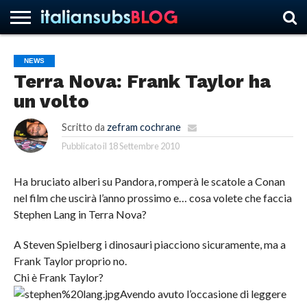
NEWS
Terra Nova: Frank Taylor ha
HOME
NEWS
ASCOLTI
RECENSIONI
INTERVISTE
CURIOSITÀ
CHI
CONTATTACI
FORUM
ITALIANSUBS
un volto
SIAMO
Scritto da
zefram cochrane
Pubblicato il
18 Settembre 2010
Ha bruciato alberi su Pandora, romperà le scatole a Conan
nel film che uscirà l’anno prossimo e… cosa volete che faccia
Stephen Lang in Terra Nova?
A Steven Spielberg i dinosauri piacciono sicuramente, ma a
Frank Taylor proprio no.
Chi è Frank Taylor?
Avendo avuto l’occasione di leggere