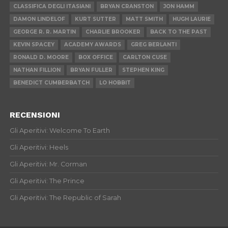
CLASSIFICA DEGLI ITASIANI
BRYAN CRANSTON
JON HAMM
DAMON LINDELOF
KURT SUTTER
MATT SMITH
HUGH LAURIE
GEORGE R. R. MARTIN
CHARLIE BROOKER
BACK TO THE PAST
KEVIN SPACEY
ACADEMY AWARDS
GREG BERLANTI
RONALD D. MOORE
BOX OFFICE
CARLTON CUSE
NATHAN FILLION
BRYAN FULLER
STEPHEN KING
BENEDICT CUMBERBATCH
LO HOBBIT
RECENSIONI
Gli Aperitivi: Welcome To Earth
Gli Aperitivi: Heels
Gli Aperitivi: Mr. Corman
Gli Aperitivi: The Prince
Gli Aperitivi: The Republic of Sarah