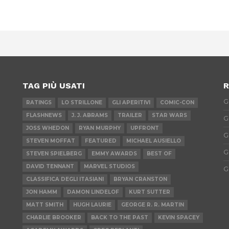
TAG PIÙ USATI
R
G
RATINGS
LO STRILLONE
GLI APERITIVI
COMIC-CON
FLASHNEWS
J. J. ABRAMS
TRAILER
STAR WARS
G
JOSS WHEDON
RYAN MURPHY
UPFRONT
G
STEVEN MOFFAT
FEATURED
MICHAEL AUSIELLO
G
STEVEN SPIELBERG
EMMY AWARDS
BEST OF
DAVID TENNANT
MARVEL STUDIOS
G
CLASSIFICA DEGLI ITASIANI
BRYAN CRANSTON
JON HAMM
DAMON LINDELOF
KURT SUTTER
MATT SMITH
HUGH LAURIE
GEORGE R. R. MARTIN
CHARLIE BROOKER
BACK TO THE PAST
KEVIN SPACEY