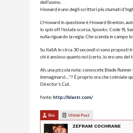
dell'uomo.
Howard è uno degli scrittori più stumati d'Ingh
L'Howard in questione è Howard Brenton, auto
lo spin off l'estate scorsa, Spooks: Code 9). Sa
nulla riguardo la regia. Che scenda in campo lo
Su ItaSA in circa 30 secondi si sono proposti t
chi è ansioso quanto noi (certo, io ero uno dei t
Ah, una piccola nota: conoscete Blade Runner s
immaginarvi…"? È proprio ora che colmiate quest
Director's Cut.
fonte:
http://blastr.com/
Bio
Ultimi Post
ZEFRAM COCHRANE