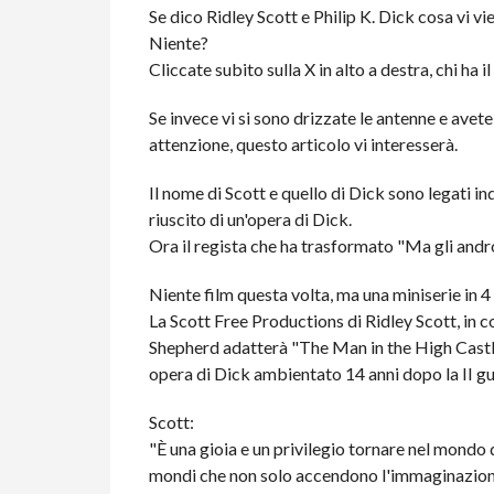
Se dico Ridley Scott e Philip K. Dick cosa vi vi
Niente?
Cliccate subito sulla X in alto a destra, chi ha 
Se invece vi si sono drizzate le antenne e ave
attenzione, questo articolo vi interesserà.
Il nome di Scott e quello di Dick sono legati i
riuscito di un'opera di Dick.
Ora il regista che ha trasformato "Ma gli andr
Niente film questa volta, ma una miniserie in 4
La Scott Free Productions di Ridley Scott, in 
Shepherd adatterà "The Man in the High Castle"
opera di Dick ambientato 14 anni dopo la II g
Scott:
"È una gioia e un privilegio tornare nel mondo 
mondi che non solo accendono l'immaginazione