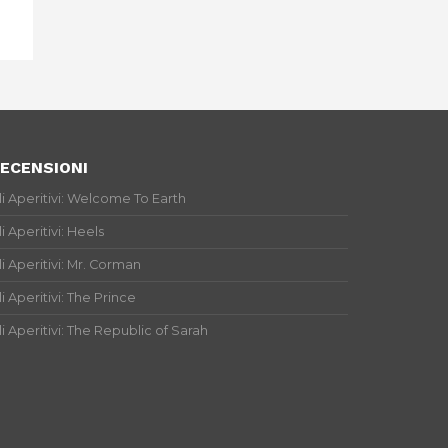
ECENSIONI
li Aperitivi: Welcome To Earth
li Aperitivi: Heels
li Aperitivi: Mr. Corman
li Aperitivi: The Prince
li Aperitivi: The Republic of Sarah