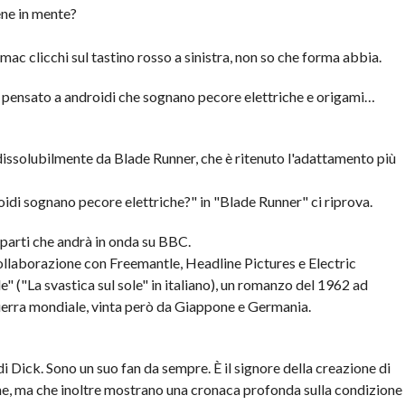
ene in mente?
il mac clicchi sul tastino rosso a sinistra, non so che forma abbia.
te pensato a androidi che sognano pecore elettriche e origami…
ndissolubilmente da Blade Runner, che è ritenuto l'adattamento più
oidi sognano pecore elettriche?" in "Blade Runner" ci riprova.
 parti che andrà in onda su BBC.
collaborazione con Freemantle, Headline Pictures e Electric
 ("La svastica sul sole" in italiano), un romanzo del 1962 ad
uerra mondiale, vinta però da Giappone e Germania.
di Dick. Sono un suo fan da sempre. È il signore della creazione di
, ma che inoltre mostrano una cronaca profonda sulla condizione