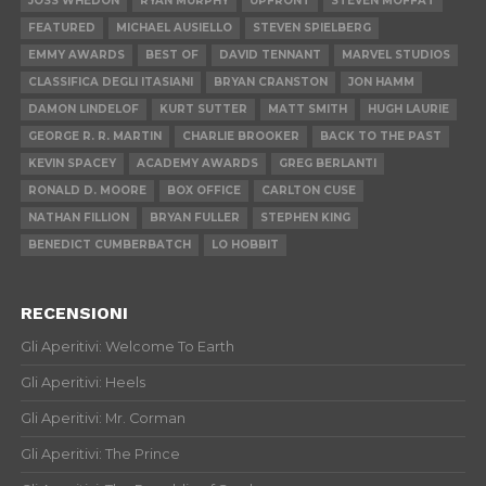
JOSS WHEDON
RYAN MURPHY
UPFRONT
STEVEN MOFFAT
FEATURED
MICHAEL AUSIELLO
STEVEN SPIELBERG
EMMY AWARDS
BEST OF
DAVID TENNANT
MARVEL STUDIOS
CLASSIFICA DEGLI ITASIANI
BRYAN CRANSTON
JON HAMM
DAMON LINDELOF
KURT SUTTER
MATT SMITH
HUGH LAURIE
GEORGE R. R. MARTIN
CHARLIE BROOKER
BACK TO THE PAST
KEVIN SPACEY
ACADEMY AWARDS
GREG BERLANTI
RONALD D. MOORE
BOX OFFICE
CARLTON CUSE
NATHAN FILLION
BRYAN FULLER
STEPHEN KING
BENEDICT CUMBERBATCH
LO HOBBIT
RECENSIONI
Gli Aperitivi: Welcome To Earth
Gli Aperitivi: Heels
Gli Aperitivi: Mr. Corman
Gli Aperitivi: The Prince