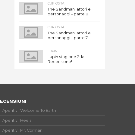
CURIOSITÀ
The Sandman: attori e
personaggi – parte 8
CURIOSITÀ
The Sandman: attori e
personaggi – parte 7
LUPIN
Lupin stagione 2: la
Recensione!
ECENSIONI
li Aperitivi: Welcome To Earth
li Aperitivi: Heels
li Aperitivi: Mr. Corman