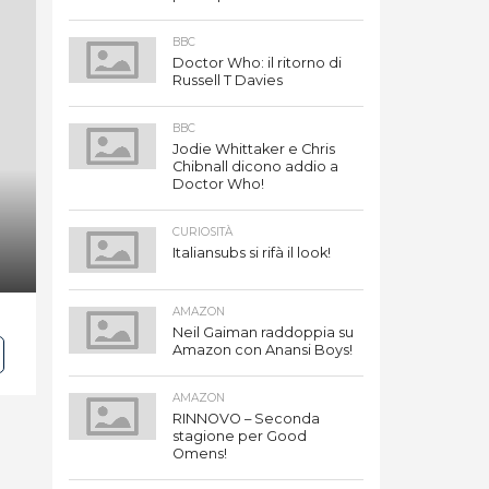
BBC
Doctor Who: il ritorno di
Russell T Davies
BBC
Jodie Whittaker e Chris
Chibnall dicono addio a
Doctor Who!
CURIOSITÀ
Italiansubs si rifà il look!
AMAZON
Neil Gaiman raddoppia su
Amazon con Anansi Boys!
AMAZON
RINNOVO – Seconda
stagione per Good
Omens!