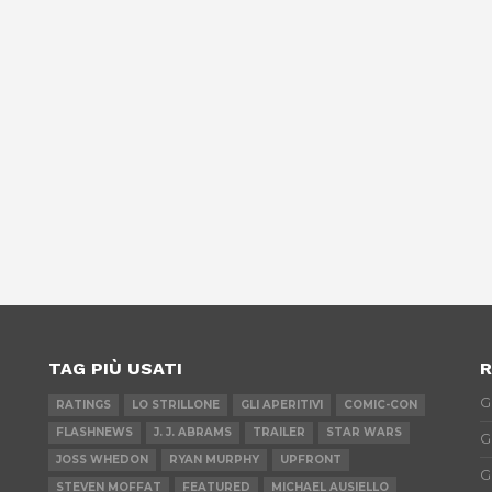
TAG PIÙ USATI
R
G
RATINGS
LO STRILLONE
GLI APERITIVI
COMIC-CON
FLASHNEWS
J. J. ABRAMS
TRAILER
STAR WARS
G
JOSS WHEDON
RYAN MURPHY
UPFRONT
G
STEVEN MOFFAT
FEATURED
MICHAEL AUSIELLO