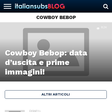
COWBOY BEBOP
8.2K
HOME
NEWS
ASCOLTI
RECENSIONI
INTERVISTE
CURIOSITÀ
CHI
CONTATTACI
FORUM
ITALIANSUBS
SIAMO
Cowboy Bebop: data
d’uscita e prime
immagini!
ALTRI ARTICOLI
DISNEY+