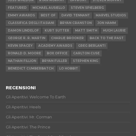
JOSS WHEDON
RYAN MURPHY
UPFRONT
STEVEN MOFFAT
FEATURED
MICHAEL AUSIELLO
STEVEN SPIELBERG
EMMY AWARDS
BEST OF
DAVID TENNANT
MARVEL STUDIOS
CLASSIFICA DEGLI ITASIANI
BRYAN CRANSTON
JON HAMM
DAMON LINDELOF
KURT SUTTER
MATT SMITH
HUGH LAURIE
GEORGE R. R. MARTIN
CHARLIE BROOKER
BACK TO THE PAST
KEVIN SPACEY
ACADEMY AWARDS
GREG BERLANTI
RONALD D. MOORE
BOX OFFICE
CARLTON CUSE
NATHAN FILLION
BRYAN FULLER
STEPHEN KING
BENEDICT CUMBERBATCH
LO HOBBIT
RECENSIONI
Gli Aperitivi: Welcome To Earth
Gli Aperitivi: Heels
Gli Aperitivi: Mr. Corman
Gli Aperitivi: The Prince