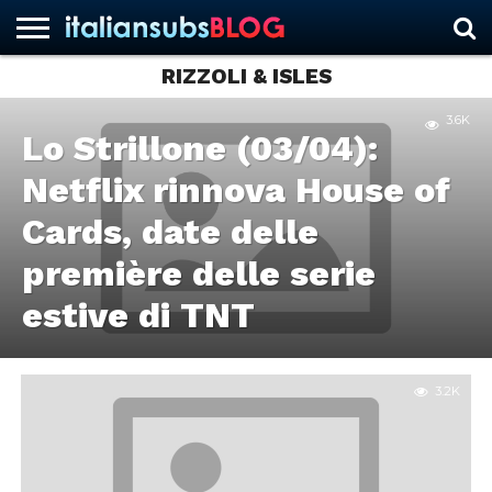
RIZZOLI & ISLES
3.6K
HOME
Lo Strillone (03/04):
NEWS
ASCOLTI
RECENSIONI
INTERVISTE
CURIOSITÀ
CHI
CONTATTACI
FORUM
ITALIANSUBS
SIAMO
Netflix rinnova House of
Cards, date delle
première delle serie
estive di TNT
3.2K