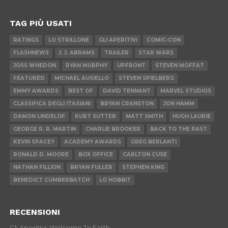
TAG PIÙ USATI
RATINGS
LO STRILLONE
GLI APERITIVI
COMIC-CON
FLASHNEWS
J. J. ABRAMS
TRAILER
STAR WARS
JOSS WHEDON
RYAN MURPHY
UPFRONT
STEVEN MOFFAT
FEATURED
MICHAEL AUSIELLO
STEVEN SPIELBERG
EMMY AWARDS
BEST OF
DAVID TENNANT
MARVEL STUDIOS
CLASSIFICA DEGLI ITASIANI
BRYAN CRANSTON
JON HAMM
DAMON LINDELOF
KURT SUTTER
MATT SMITH
HUGH LAURIE
GEORGE R. R. MARTIN
CHARLIE BROOKER
BACK TO THE PAST
KEVIN SPACEY
ACADEMY AWARDS
GREG BERLANTI
RONALD D. MOORE
BOX OFFICE
CARLTON CUSE
NATHAN FILLION
BRYAN FULLER
STEPHEN KING
BENEDICT CUMBERBATCH
LO HOBBIT
RECENSIONI
Gli Aperitivi: Welcome To Earth