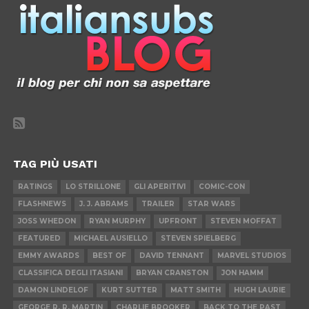
TAG PIÙ USATI
RATINGS
LO STRILLONE
GLI APERITIVI
COMIC-CON
FLASHNEWS
J. J. ABRAMS
TRAILER
STAR WARS
JOSS WHEDON
RYAN MURPHY
UPFRONT
STEVEN MOFFAT
FEATURED
MICHAEL AUSIELLO
STEVEN SPIELBERG
EMMY AWARDS
BEST OF
DAVID TENNANT
MARVEL STUDIOS
CLASSIFICA DEGLI ITASIANI
BRYAN CRANSTON
JON HAMM
DAMON LINDELOF
KURT SUTTER
MATT SMITH
HUGH LAURIE
GEORGE R. R. MARTIN
CHARLIE BROOKER
BACK TO THE PAST