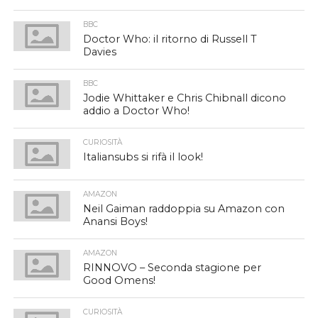
BBC
Doctor Who: il ritorno di Russell T
Davies
BBC
Jodie Whittaker e Chris Chibnall dicono
addio a Doctor Who!
CURIOSITÀ
Italiansubs si rifà il look!
AMAZON
Neil Gaiman raddoppia su Amazon con
Anansi Boys!
AMAZON
RINNOVO – Seconda stagione per
Good Omens!
CURIOSITÀ