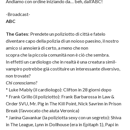
Andiamo con ordine iniziando da… beh, dall’ABC!
-Broadcast-
ABC
The Gates
: Prendete un poliziotto di città e fatelo
diventare capo della polizia di un noioso paesino, il nostro
amico si annoierà di certo, a meno che non
scopra che la piccola comunità non è ciò che sembra.
In effetti un cardiologo che in realtà è una creatura simil-
vampiro potrebbe già costituire un interessante diversivo,
non trovate?
Chi conosciamo?
* Luke Mably (il cardiologo): Clifton in 28 giorni dopo
* Frank Grillo (il poliziotto): Frank Barbarossa in Law &
Order SVU, Mr. Pig in The Kill Point, Nick Savrinn in Prison
Break (l’avvocato che aiuta Veronica)
* Janina Gavankar (la poliziotta sexy con un segreto): Shiva
in The League, Lynn in Dollhouse (era in Epitaph 1), Papi in