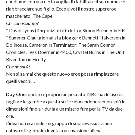
condiamo con una certa voglia di riabilitare il suo nome e di
riabbracciare suo figlio. Ecco a voi il nostro supereroe
mascherato: The Cape.
Chi conosciamo?
* David Lyons (l’ex poliziotto): dottor Simon Brenner in E.R.
* Summer Glau (giornalista blogger): Bennett Halverson in
Dollhouse, Cameron in Terminator: The Sarah Connor
Cronicles, Tess Doerner in 4400, Crystal Burns in The Unit,
River Tam in Firefly
Che ne sarà?
Non si sa mai che questo nuovo eroe possa rimpiazzare
quelli vecchi…
Day One
: questo è proprio un peccato, NBC ha deciso di
tagliare le gambe a questa serie riducendone sempre più le
dimensioni fino a ridurla a un misero film per la TV da due
ore.
L’idea non era male: un gruppo di sopravvissuti a una
catastrofe globale dovuta a un’invasione aliena.