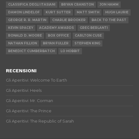
CLASSIFICA DEGLI ITASIANI
BRYAN CRANSTON
JON HAMM
DAMON LINDELOF
KURT SUTTER
MATT SMITH
HUGH LAURIE
GEORGE R. R. MARTIN
CHARLIE BROOKER
BACK TO THE PAST
KEVIN SPACEY
ACADEMY AWARDS
GREG BERLANTI
RONALD D. MOORE
BOX OFFICE
CARLTON CUSE
NATHAN FILLION
BRYAN FULLER
STEPHEN KING
BENEDICT CUMBERBATCH
LO HOBBIT
RECENSIONI
Gli Aperitivi: Welcome To Earth
Gli Aperitivi: Heels
Gli Aperitivi: Mr. Corman
Gli Aperitivi: The Prince
Gli Aperitivi: The Republic of Sarah