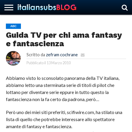
ABC
Guida TV per chi ama fantasy
HOME
NEWS
ASCOLTI
RECENSIONI
INTERVISTE
CURIOSITÀ
CHI
CONTATTACI
FORUM
ITALIANSUBS
e fantascienza
SIAMO
Scritto da
zefram cochrane
Pubblicato il
13 Marzo 2010
Abbiamo visto lo sconsolato panorama della TV italiana,
abbiamo letto una sterminata serie di titoli di pilot che
lottano per diventare serie eppure in tutto questo la
fantascienza non la fa certo da padrona, però…
Però uno dei miei siti preferiti, scifiwire.com, ha stilato una
lista di quello che potrebbe interessare allo spettatore
amante di fantasy e fantascienza.