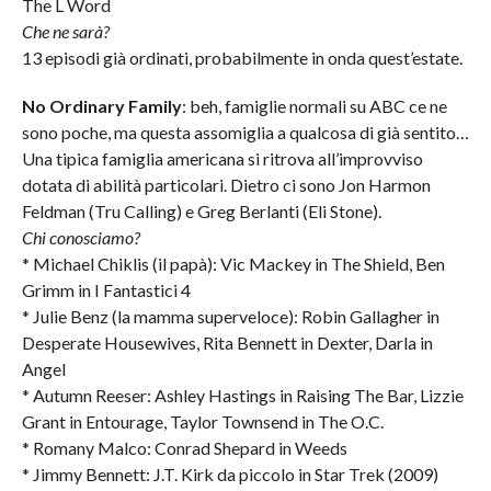
The L Word
Che ne sarà?
13 episodi già ordinati, probabilmente in onda quest’estate.
No Ordinary Family
: beh, famiglie normali su ABC ce ne
sono poche, ma questa assomiglia a qualcosa di già sentito…
Una tipica famiglia americana si ritrova all’improvviso
dotata di abilità particolari. Dietro ci sono Jon Harmon
Feldman (Tru Calling) e Greg Berlanti (Eli Stone).
Chi conosciamo?
* Michael Chiklis (il papà): Vic Mackey in The Shield, Ben
Grimm in I Fantastici 4
* Julie Benz (la mamma superveloce): Robin Gallagher in
Desperate Housewives, Rita Bennett in Dexter, Darla in
Angel
* Autumn Reeser: Ashley Hastings in Raising The Bar, Lizzie
Grant in Entourage, Taylor Townsend in The O.C.
* Romany Malco: Conrad Shepard in Weeds
* Jimmy Bennett: J.T. Kirk da piccolo in Star Trek (2009)