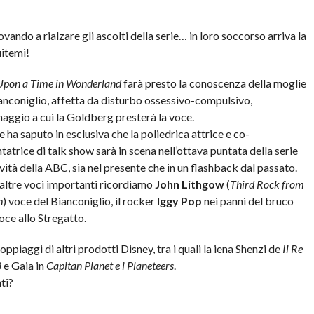
vando a rialzare gli ascolti della serie… in loro soccorso arriva la
uitemi!
pon a Time in Wonderland
farà presto la conoscenza della moglie
anconiglio, affetta da disturbo ossessivo-compulsivo,
aggio a cui la Goldberg presterà la voce.
 ha saputo in esclusiva che la poliedrica attrice e co-
tatrice di talk show sarà in scena nell’ottava puntata della serie
ità della ABC, sia nel presente che in un flashback dal passato.
 altre voci importanti ricordiamo
John Lithgow
(
Third Rock from
n
) voce del Bianconiglio, il rocker
Iggy Pop
nei panni del bruco
voce allo Stregatto.
ppiaggi di altri prodotti Disney, tra i quali la iena Shenzi de
Il Re
3
e Gaia in
Capitan Planet e i Planeteers
.
ti?