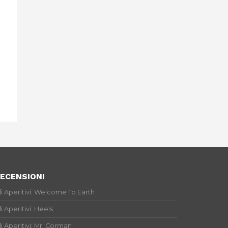
ECENSIONI
li Aperitivi: Welcome To Earth
li Aperitivi: Heels
li Aperitivi: Mr. Corman