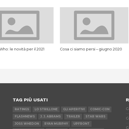
ho: le novità per il 2021
Cosa ci siamo persi – giugno 2020
TAG PIÙ USATI
R
G
RATINGS
LO STRILLONE
GLI APERITIVI
COMIC-CON
FLASHNEWS
J. J. ABRAMS
TRAILER
STAR WARS
G
JOSS WHEDON
RYAN MURPHY
UPFRONT
G