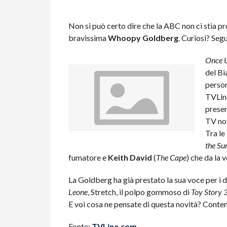
Non si può certo dire che la ABC non ci stia pro
bravissima
Whoopy Goldberg
. Curiosi? Seg
Once U
del Bi
person
TVLine
presen
TV nov
Tra le
the Su
fumatore e
Keith David
(
The Cape
) che da la 
La Goldberg ha già prestato la sua voce per i do
Leone
, Stretch, il polpo gommoso di
Toy Story 
E voi cosa ne pensate di questa novità? Conten
Fonte:
TVLine.com