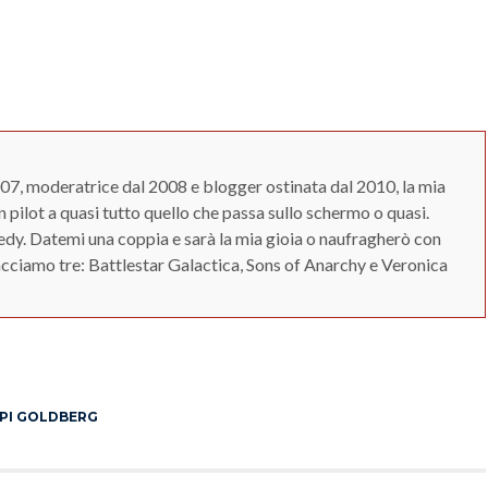
07, moderatrice dal 2008 e blogger ostinata dal 2010, la mia
 pilot a quasi tutto quello che passa sullo schermo o quasi.
y. Datemi una coppia e sarà la mia gioia o naufragherò con
Facciamo tre: Battlestar Galactica, Sons of Anarchy e Veronica
App
erest
I GOLDBERG