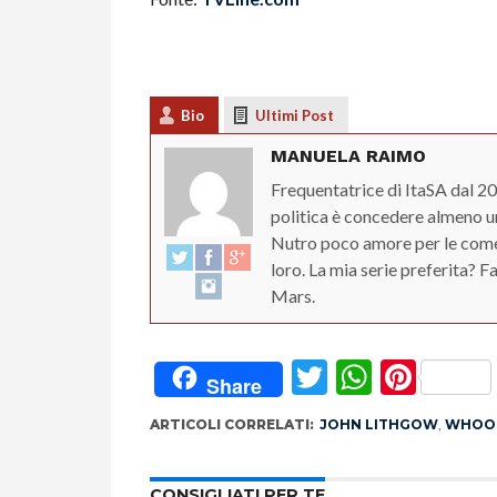
Bio
Ultimi Post
MANUELA RAIMO
Frequentatrice di ItaSA dal 20
politica è concedere almeno un
Nutro poco amore per le comed
loro. La mia serie preferita? 
Mars.
Twitter
Whats
Pint
Share
ARTICOLI CORRELATI:
JOHN LITHGOW
,
WHOOP
CONSIGLIATI PER TE