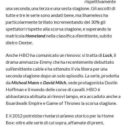
rispettivamente
una seconda, una terza e una sesta stagione. Gli ascolti di
tutte e tre le serie sono andati bene, ma Shameless ha
particolarmente brillato incrementando del 30% gli
spettatori rispetto alla scorsa stagione, e superando la
matricola
Homeland
nella classifica d’emittente, subito
dietro Dexter.
Anche HBO ha comunicato un rinnovo: si tratta di
Luck
, il
drama ammazza-Emmy che ha recentemente debuttato
sull’emittente cable e ha ottenuto il via libera per una
seconda stagione dopo un solo episodio. La serie, prodotta
da
Micheal Mann
e
David Milch
, vede protagonista Dustin
Hoffman e il mondo delle corse di cavalli. HBO è
abbastanza abituata ai rinnovi lampo, era accaduto anche a
Boardwalk Empire e Game of Thrones la scorsa stagione.
E il 2012 potrebbe rivelarsi un’anno storico per la Home
Box: oltre alle serie di cui sopra, affamate di premi,