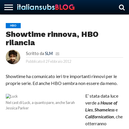
HBO
Showtime rinnova, HBO
HOME
NEWS
ASCOLTI
RECENSIONI
INTERVISTE
CURIOSITÀ
CHI
CONTATTACI
FORUM
ITALIANSUBS
rilancia
SIAMO
Scritto da
SLM
Pubblicato il
2 Febbraio 2012
Showtime ha comunicato ieri tre importanti rinnovi per le
proprie serie. Ed anche HBO sembra non essere da meno.
E’ stata data luce
verde a
House of
Nel cast di Luck, a quanto pare, anche Sarah
Jessica Parker
Lies
,
Shameless
e
Californication
, che
otterranno