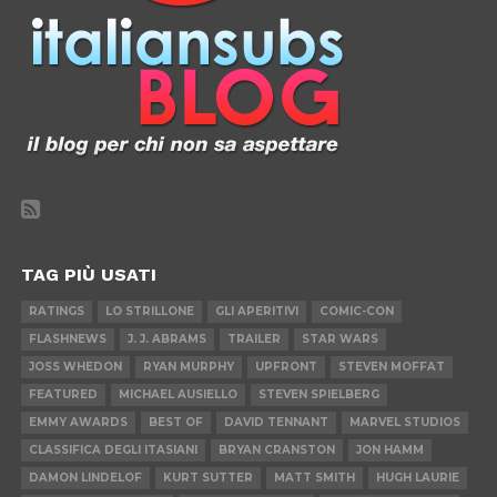
TAG PIÙ USATI
RATINGS
LO STRILLONE
GLI APERITIVI
COMIC-CON
FLASHNEWS
J. J. ABRAMS
TRAILER
STAR WARS
JOSS WHEDON
RYAN MURPHY
UPFRONT
STEVEN MOFFAT
FEATURED
MICHAEL AUSIELLO
STEVEN SPIELBERG
EMMY AWARDS
BEST OF
DAVID TENNANT
MARVEL STUDIOS
CLASSIFICA DEGLI ITASIANI
BRYAN CRANSTON
JON HAMM
DAMON LINDELOF
KURT SUTTER
MATT SMITH
HUGH LAURIE