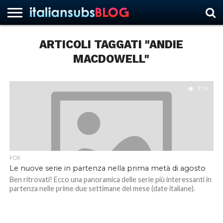
ARTICOLI TAGGATI "ANDIE
MACDOWELL"
HOME
NEWS
ASCOLTI
RECENSIONI
INTERVISTE
CURIOSITÀ
CHI
CONTATTACI
FORUM
ITALIANSUBS
SIAMO
3.7K
FOX
Le nuove serie in partenza nella prima metà di agosto
Ben ritrovati! Ecco una panoramica delle serie più interessanti in
partenza nelle prime due settimane del mese (date italiane).