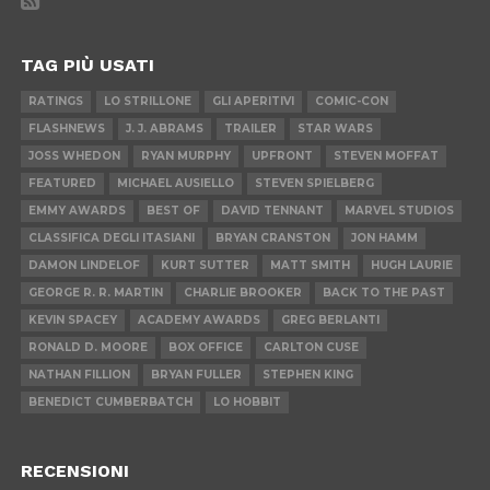
TAG PIÙ USATI
RATINGS
LO STRILLONE
GLI APERITIVI
COMIC-CON
FLASHNEWS
J. J. ABRAMS
TRAILER
STAR WARS
JOSS WHEDON
RYAN MURPHY
UPFRONT
STEVEN MOFFAT
FEATURED
MICHAEL AUSIELLO
STEVEN SPIELBERG
EMMY AWARDS
BEST OF
DAVID TENNANT
MARVEL STUDIOS
CLASSIFICA DEGLI ITASIANI
BRYAN CRANSTON
JON HAMM
DAMON LINDELOF
KURT SUTTER
MATT SMITH
HUGH LAURIE
GEORGE R. R. MARTIN
CHARLIE BROOKER
BACK TO THE PAST
KEVIN SPACEY
ACADEMY AWARDS
GREG BERLANTI
RONALD D. MOORE
BOX OFFICE
CARLTON CUSE
NATHAN FILLION
BRYAN FULLER
STEPHEN KING
BENEDICT CUMBERBATCH
LO HOBBIT
RECENSIONI