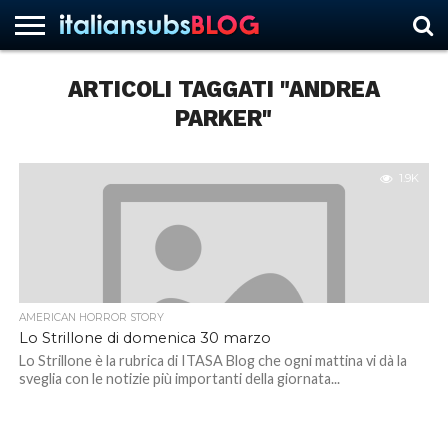
ARTICOLI TAGGATI "ANDREA
PARKER"
HOME
NEWS
ASCOLTI
RECENSIONI
INTERVISTE
CURIOSITÀ
CHI
CONTATTACI
FORUM
ITALIANSUBS
SIAMO
1.9K
AMERICAN HORROR STORY
Lo Strillone di domenica 30 marzo
Lo Strillone è la rubrica di ITASA Blog che ogni mattina vi dà la
sveglia con le notizie più importanti della giornata...