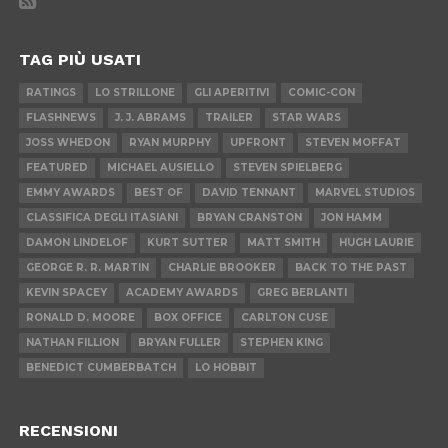
TAG PIÙ USATI
RATINGS
LO STRILLONE
GLI APERITIVI
COMIC-CON
FLASHNEWS
J. J. ABRAMS
TRAILER
STAR WARS
JOSS WHEDON
RYAN MURPHY
UPFRONT
STEVEN MOFFAT
FEATURED
MICHAEL AUSIELLO
STEVEN SPIELBERG
EMMY AWARDS
BEST OF
DAVID TENNANT
MARVEL STUDIOS
CLASSIFICA DEGLI ITASIANI
BRYAN CRANSTON
JON HAMM
DAMON LINDELOF
KURT SUTTER
MATT SMITH
HUGH LAURIE
GEORGE R. R. MARTIN
CHARLIE BROOKER
BACK TO THE PAST
KEVIN SPACEY
ACADEMY AWARDS
GREG BERLANTI
RONALD D. MOORE
BOX OFFICE
CARLTON CUSE
NATHAN FILLION
BRYAN FULLER
STEPHEN KING
BENEDICT CUMBERBATCH
LO HOBBIT
RECENSIONI