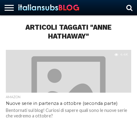
ARTICOLI TAGGATI "ANNE
HATHAWAY"
HOME
NEWS
ASCOLTI
RECENSIONI
INTERVISTE
CURIOSITÀ
CHI
CONTATTACI
FORUM
ITALIANSUBS
SIAMO
4.4K
AMAZON
Nuove serie in partenza a ottobre (seconda parte)
Bentornati sul blog! Curiosi di sapere quali sono le nuove serie
che vedremo a ottobre?