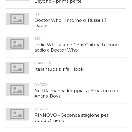
Beyond – prima parte
BBC
Doctor Who: il ritorno di Russell T
Davies
BBC
Jodie Whittaker e Chris Chibnall dicono
addio a Doctor Who!
CURIOSITÀ
Italiansubs si rifà il look!
AMAZON
Neil Gaiman raddoppia su Amazon con
Anansi Boys!
AMAZON
RINNOVO – Seconda stagione per
Good Omens!