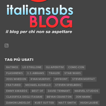
TAG PIÙ USATI
RATINGS
LO STRILLONE
GLI APERITIVI
COMIC-CON
FLASHNEWS
J. J. ABRAMS
TRAILER
STAR WARS
JOSS WHEDON
RYAN MURPHY
UPFRONT
STEVEN MOFFAT
FEATURED
MICHAEL AUSIELLO
STEVEN SPIELBERG
EMMY AWARDS
BEST OF
DAVID TENNANT
MARVEL STUDIOS
CLASSIFICA DEGLI ITASIANI
BRYAN CRANSTON
JON HAMM
DAMON LINDELOF
KURT SUTTER
MATT SMITH
HUGH LAURIE