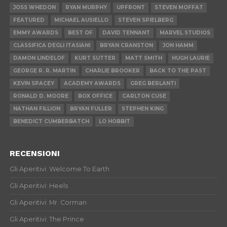
JOSS WHEDON
RYAN MURPHY
UPFRONT
STEVEN MOFFAT
FEATURED
MICHAEL AUSIELLO
STEVEN SPIELBERG
EMMY AWARDS
BEST OF
DAVID TENNANT
MARVEL STUDIOS
CLASSIFICA DEGLI ITASIANI
BRYAN CRANSTON
JON HAMM
DAMON LINDELOF
KURT SUTTER
MATT SMITH
HUGH LAURIE
GEORGE R. R. MARTIN
CHARLIE BROOKER
BACK TO THE PAST
KEVIN SPACEY
ACADEMY AWARDS
GREG BERLANTI
RONALD D. MOORE
BOX OFFICE
CARLTON CUSE
NATHAN FILLION
BRYAN FULLER
STEPHEN KING
BENEDICT CUMBERBATCH
LO HOBBIT
RECENSIONI
Gli Aperitivi: Welcome To Earth
Gli Aperitivi: Heels
Gli Aperitivi: Mr. Corman
Gli Aperitivi: The Prince