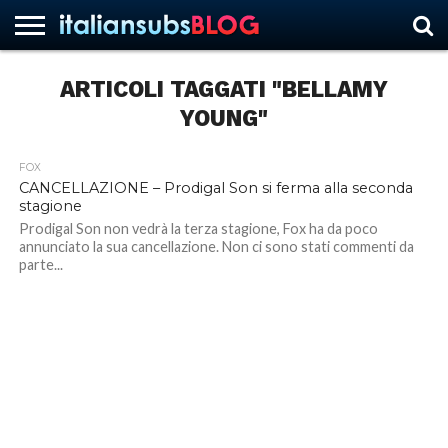
ARTICOLI TAGGATI "BELLAMY
YOUNG"
HOME
NEWS
ASCOLTI
RECENSIONI
INTERVISTE
CURIOSITÀ
CHI
CONTATTACI
FORUM
ITALIANSUBS
SIAMO
FOX
CANCELLAZIONE – Prodigal Son si ferma alla seconda
stagione
Prodigal Son non vedrà la terza stagione, Fox ha da poco
annunciato la sua cancellazione. Non ci sono stati commenti da
parte...