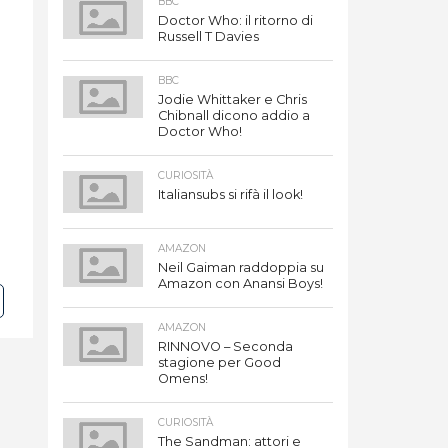
BBC
Doctor Who: il ritorno di
Russell T Davies
BBC
Jodie Whittaker e Chris
Chibnall dicono addio a
Doctor Who!
CURIOSITÀ
Italiansubs si rifà il look!
AMAZON
Neil Gaiman raddoppia su
Amazon con Anansi Boys!
AMAZON
RINNOVO – Seconda
stagione per Good
Omens!
CURIOSITÀ
The Sandman: attori e