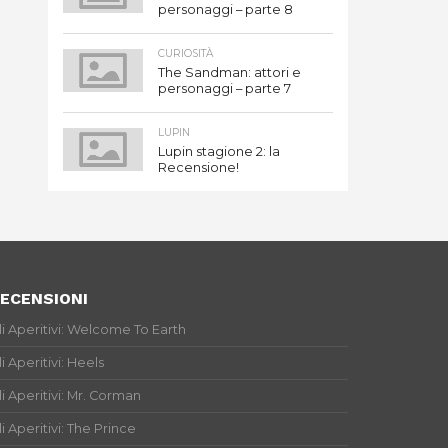
personaggi – parte 8
CURIOSITÀ
The Sandman: attori e
personaggi – parte 7
LUPIN
Lupin stagione 2: la
Recensione!
ECENSIONI
li Aperitivi: Welcome To Earth
li Aperitivi: Heels
li Aperitivi: Mr. Corman
li Aperitivi: The Prince