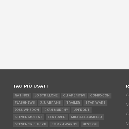
TAG PIÙ USATI
R
G
RATINGS
LO STRILLONE
GLI APERITIVI
COMIC-CON
FLASHNEWS
J. J. ABRAMS
TRAILER
STAR WARS
G
JOSS WHEDON
RYAN MURPHY
UPFRONT
G
STEVEN MOFFAT
FEATURED
MICHAEL AUSIELLO
G
STEVEN SPIELBERG
EMMY AWARDS
BEST OF