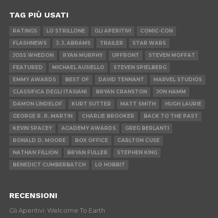
TAG PIÙ USATI
RATINGS
LO STRILLONE
GLI APERITIVI
COMIC-CON
FLASHNEWS
J. J. ABRAMS
TRAILER
STAR WARS
JOSS WHEDON
RYAN MURPHY
UPFRONT
STEVEN MOFFAT
FEATURED
MICHAEL AUSIELLO
STEVEN SPIELBERG
EMMY AWARDS
BEST OF
DAVID TENNANT
MARVEL STUDIOS
CLASSIFICA DEGLI ITASIANI
BRYAN CRANSTON
JON HAMM
DAMON LINDELOF
KURT SUTTER
MATT SMITH
HUGH LAURIE
GEORGE R. R. MARTIN
CHARLIE BROOKER
BACK TO THE PAST
KEVIN SPACEY
ACADEMY AWARDS
GREG BERLANTI
RONALD D. MOORE
BOX OFFICE
CARLTON CUSE
NATHAN FILLION
BRYAN FULLER
STEPHEN KING
BENEDICT CUMBERBATCH
LO HOBBIT
RECENSIONI
Gli Aperitivi: Welcome To Earth