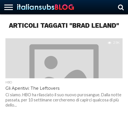
ARTICOLI TAGGATI "BRAD LELAND"
HOME
NEWS
ASCOLTI
RECENSIONI
INTERVISTE
CURIOSITÀ
CHI
CONTATTACI
FORUM
ITALIANSUBS
SIAMO
2.9K
HBO
Gli Aperitivi: The Leftovers
Ci siamo. HBO ha rilasciato il suo nuovo purosangue. Dalla notte
passata, per 10 settimane cercheremo di capirci qualcosa di più
dello...