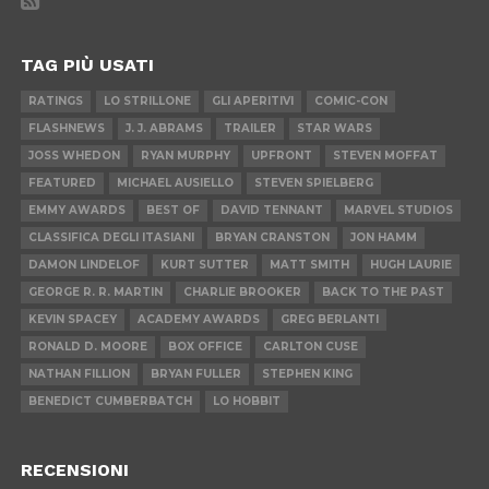
TAG PIÙ USATI
RATINGS
LO STRILLONE
GLI APERITIVI
COMIC-CON
FLASHNEWS
J. J. ABRAMS
TRAILER
STAR WARS
JOSS WHEDON
RYAN MURPHY
UPFRONT
STEVEN MOFFAT
FEATURED
MICHAEL AUSIELLO
STEVEN SPIELBERG
EMMY AWARDS
BEST OF
DAVID TENNANT
MARVEL STUDIOS
CLASSIFICA DEGLI ITASIANI
BRYAN CRANSTON
JON HAMM
DAMON LINDELOF
KURT SUTTER
MATT SMITH
HUGH LAURIE
GEORGE R. R. MARTIN
CHARLIE BROOKER
BACK TO THE PAST
KEVIN SPACEY
ACADEMY AWARDS
GREG BERLANTI
RONALD D. MOORE
BOX OFFICE
CARLTON CUSE
NATHAN FILLION
BRYAN FULLER
STEPHEN KING
BENEDICT CUMBERBATCH
LO HOBBIT
RECENSIONI