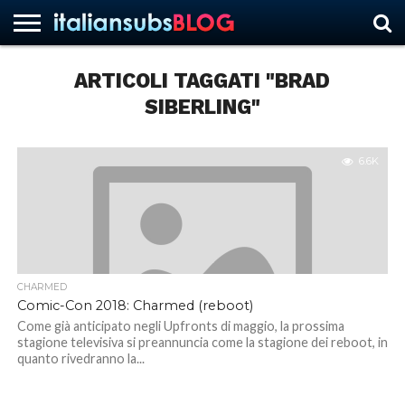
ARTICOLI TAGGATI "BRAD
SIBERLING"
HOME
NEWS
ASCOLTI
RECENSIONI
INTERVISTE
CURIOSITÀ
CHI
CONTATTACI
FORUM
ITALIANSUBS
SIAMO
6.6K
CHARMED
Comic-Con 2018: Charmed (reboot)
Come già anticipato negli Upfronts di maggio, la prossima
stagione televisiva si preannuncia come la stagione dei reboot, in
quanto rivedranno la...