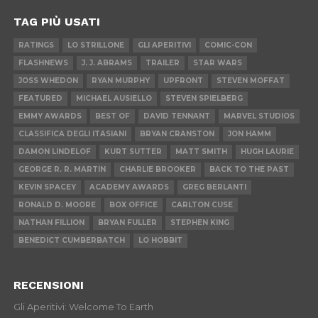
TAG PIÙ USATI
RATINGS
LO STRILLONE
GLI APERITIVI
COMIC-CON
FLASHNEWS
J. J. ABRAMS
TRAILER
STAR WARS
JOSS WHEDON
RYAN MURPHY
UPFRONT
STEVEN MOFFAT
FEATURED
MICHAEL AUSIELLO
STEVEN SPIELBERG
EMMY AWARDS
BEST OF
DAVID TENNANT
MARVEL STUDIOS
CLASSIFICA DEGLI ITASIANI
BRYAN CRANSTON
JON HAMM
DAMON LINDELOF
KURT SUTTER
MATT SMITH
HUGH LAURIE
GEORGE R. R. MARTIN
CHARLIE BROOKER
BACK TO THE PAST
KEVIN SPACEY
ACADEMY AWARDS
GREG BERLANTI
RONALD D. MOORE
BOX OFFICE
CARLTON CUSE
NATHAN FILLION
BRYAN FULLER
STEPHEN KING
BENEDICT CUMBERBATCH
LO HOBBIT
RECENSIONI
Gli Aperitivi: Welcome To Earth