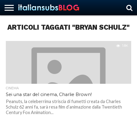
ARTICOLI TAGGATI "BRYAN SCHULZ"
HOME
NEWS
ASCOLTI
RECENSIONI
INTERVISTE
CURIOSITÀ
CHI
CONTATTACI
FORUM
ITALIANSUBS
SIAMO
1.8K
CINEMA
Sei una star del cinema, Charlie Brown!
Peanuts, la celeberrima striscia di fumetti creata da Charles
Schulz 62 anni fa, sarà resa film d’animazione dalla Twentieth
Century Fox Animation...