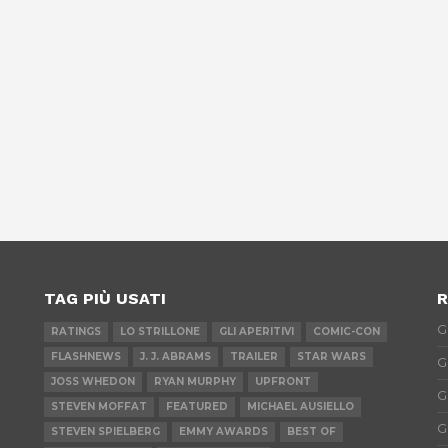
TAG PIÙ USATI
R
G
RATINGS
LO STRILLONE
GLI APERITIVI
COMIC-CON
FLASHNEWS
J. J. ABRAMS
TRAILER
STAR WARS
G
JOSS WHEDON
RYAN MURPHY
UPFRONT
G
STEVEN MOFFAT
FEATURED
MICHAEL AUSIELLO
G
STEVEN SPIELBERG
EMMY AWARDS
BEST OF