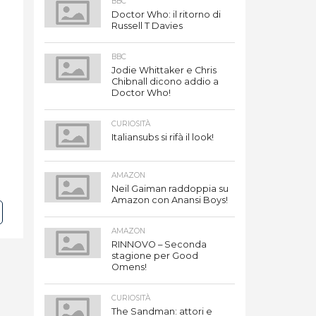
BBC
Doctor Who: il ritorno di
Russell T Davies
BBC
Jodie Whittaker e Chris
Chibnall dicono addio a
Doctor Who!
CURIOSITÀ
Italiansubs si rifà il look!
AMAZON
Neil Gaiman raddoppia su
Amazon con Anansi Boys!
AMAZON
RINNOVO – Seconda
stagione per Good
Omens!
CURIOSITÀ
The Sandman: attori e