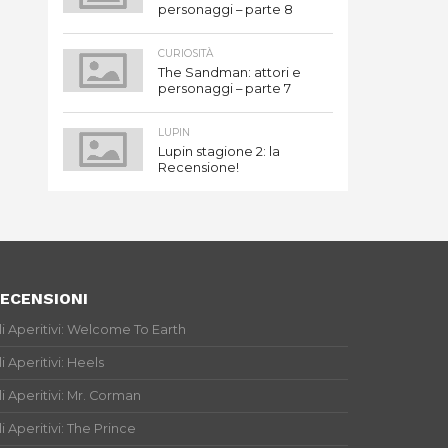
personaggi – parte 8
CURIOSITÀ
The Sandman: attori e
personaggi – parte 7
LUPIN
Lupin stagione 2: la
Recensione!
ECENSIONI
li Aperitivi: Welcome To Earth
li Aperitivi: Heels
li Aperitivi: Mr. Corman
li Aperitivi: The Prince