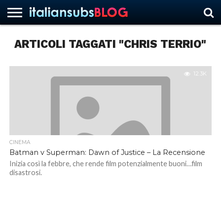
ARTICOLI TAGGATI "CHRIS TERRIO"
HOME
NEWS
ASCOLTI
RECENSIONI
INTERVISTE
CURIOSITÀ
CHI
CONTATTACI
FORUM
ITALIANSUBS
SIAMO
12.3K
CINEMA
Batman v Superman: Dawn of Justice – La Recensione
Inizia così la febbre, che rende film potenzialmente buoni…film
disastrosi.