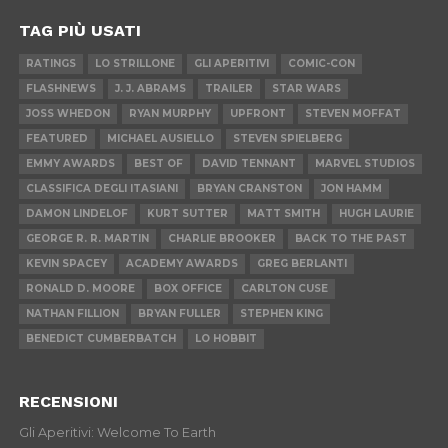
TAG PIÙ USATI
RATINGS
LO STRILLONE
GLI APERITIVI
COMIC-CON
FLASHNEWS
J. J. ABRAMS
TRAILER
STAR WARS
JOSS WHEDON
RYAN MURPHY
UPFRONT
STEVEN MOFFAT
FEATURED
MICHAEL AUSIELLO
STEVEN SPIELBERG
EMMY AWARDS
BEST OF
DAVID TENNANT
MARVEL STUDIOS
CLASSIFICA DEGLI ITASIANI
BRYAN CRANSTON
JON HAMM
DAMON LINDELOF
KURT SUTTER
MATT SMITH
HUGH LAURIE
GEORGE R. R. MARTIN
CHARLIE BROOKER
BACK TO THE PAST
KEVIN SPACEY
ACADEMY AWARDS
GREG BERLANTI
RONALD D. MOORE
BOX OFFICE
CARLTON CUSE
NATHAN FILLION
BRYAN FULLER
STEPHEN KING
BENEDICT CUMBERBATCH
LO HOBBIT
RECENSIONI
Gli Aperitivi: Welcome To Earth