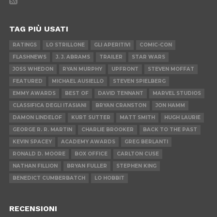
TAG PIÙ USATI
RATINGS
LO STRILLONE
GLI APERITIVI
COMIC-CON
FLASHNEWS
J. J. ABRAMS
TRAILER
STAR WARS
JOSS WHEDON
RYAN MURPHY
UPFRONT
STEVEN MOFFAT
FEATURED
MICHAEL AUSIELLO
STEVEN SPIELBERG
EMMY AWARDS
BEST OF
DAVID TENNANT
MARVEL STUDIOS
CLASSIFICA DEGLI ITASIANI
BRYAN CRANSTON
JON HAMM
DAMON LINDELOF
KURT SUTTER
MATT SMITH
HUGH LAURIE
GEORGE R. R. MARTIN
CHARLIE BROOKER
BACK TO THE PAST
KEVIN SPACEY
ACADEMY AWARDS
GREG BERLANTI
RONALD D. MOORE
BOX OFFICE
CARLTON CUSE
NATHAN FILLION
BRYAN FULLER
STEPHEN KING
BENEDICT CUMBERBATCH
LO HOBBIT
RECENSIONI