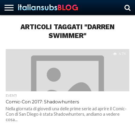
ARTICOLI TAGGATI "DARREN
SWIMMER"
HOME
NEWS
ASCOLTI
RECENSIONI
INTERVISTE
CURIOSITÀ
CHI
CONTATTACI
FORUM
ITALIANSUBS
SIAMO
4.7K
EVENTI
Comic-Con 2017: Shadowhunters
Nella giornata di giovedì una delle prime serie ad aprire il Comic-
Con di San Diego è stata Shadowhunters, andiamo a vedere
cosa...