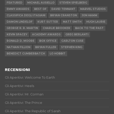
FEATURED
MICHAEL AUSIELLO
STEVEN SPIELBERG
EMMY AWARDS
BEST OF
DAVID TENNANT
MARVEL STUDIOS
CLASSIFICA DEGLI ITASIANI
BRYAN CRANSTON
JON HAMM
DAMON LINDELOF
KURT SUTTER
MATT SMITH
HUGH LAURIE
GEORGE R. R. MARTIN
CHARLIE BROOKER
BACK TO THE PAST
KEVIN SPACEY
ACADEMY AWARDS
GREG BERLANTI
RONALD D. MOORE
BOX OFFICE
CARLTON CUSE
NATHAN FILLION
BRYAN FULLER
STEPHEN KING
BENEDICT CUMBERBATCH
LO HOBBIT
RECENSIONI
Gli Aperitivi: Welcome To Earth
Gli Aperitivi: Heels
Gli Aperitivi: Mr. Corman
Gli Aperitivi: The Prince
Gli Aperitivi: The Republic of Sarah