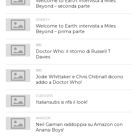
Welcome to Earth: intervista a Miles
Beyond – seconda parte
DISNEY+
Welcome to Earth: intervista a Miles
Beyond – prima parte
BBC
Doctor Who: il ritorno di Russell T
Davies
BBC
Jodie Whittaker e Chris Chibnall dicono
addio a Doctor Who!
CURIOSITÀ
Italiansubs si rifà il look!
AMAZON
Neil Gaiman raddoppia su Amazon con
Anansi Boys!