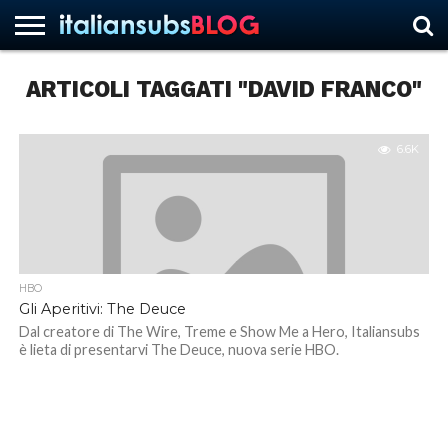
ARTICOLI TAGGATI "DAVID FRANCO"
HOME
NEWS
ASCOLTI
RECENSIONI
INTERVISTE
CURIOSITÀ
CHI
CONTATTACI
FORUM
ITALIANSUBS
SIAMO
6.6K
HBO
Gli Aperitivi: The Deuce
Dal creatore di The Wire, Treme e Show Me a Hero, Italiansubs
è lieta di presentarvi The Deuce, nuova serie HBO.