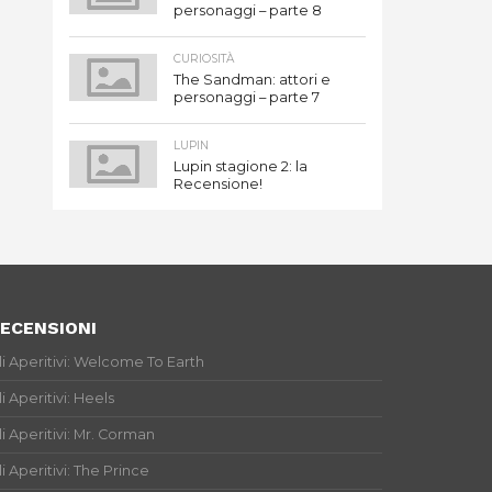
personaggi – parte 8
CURIOSITÀ
The Sandman: attori e
personaggi – parte 7
LUPIN
Lupin stagione 2: la
Recensione!
ECENSIONI
li Aperitivi: Welcome To Earth
li Aperitivi: Heels
li Aperitivi: Mr. Corman
li Aperitivi: The Prince