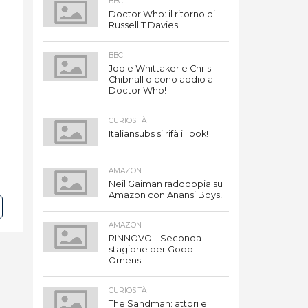
BBC
Doctor Who: il ritorno di
Russell T Davies
BBC
Jodie Whittaker e Chris
Chibnall dicono addio a
Doctor Who!
CURIOSITÀ
Italiansubs si rifà il look!
AMAZON
Neil Gaiman raddoppia su
Amazon con Anansi Boys!
AMAZON
RINNOVO – Seconda
stagione per Good
Omens!
CURIOSITÀ
The Sandman: attori e