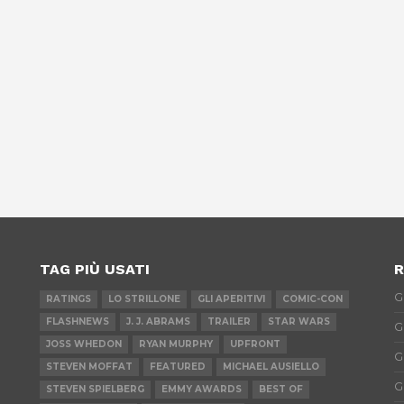
TAG PIÙ USATI
R
G
RATINGS
LO STRILLONE
GLI APERITIVI
COMIC-CON
FLASHNEWS
J. J. ABRAMS
TRAILER
STAR WARS
G
JOSS WHEDON
RYAN MURPHY
UPFRONT
G
STEVEN MOFFAT
FEATURED
MICHAEL AUSIELLO
G
STEVEN SPIELBERG
EMMY AWARDS
BEST OF