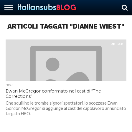
ARTICOLI TAGGATI "DIANNE WIEST"
HOME
NEWS
ASCOLTI
RECENSIONI
INTERVISTE
CURIOSITÀ
CHI
CONTATTACI
FORUM
ITALIANSUBS
SIAMO
3.0K
HBO
Ewan McGregor confermato nel cast di “The
Corrections”
Che squillino le trombe signori spettatori, lo scozzese Ewan
Gordon McGregor si aggiunge al cast del capolavoro annunciato
targato HBO.