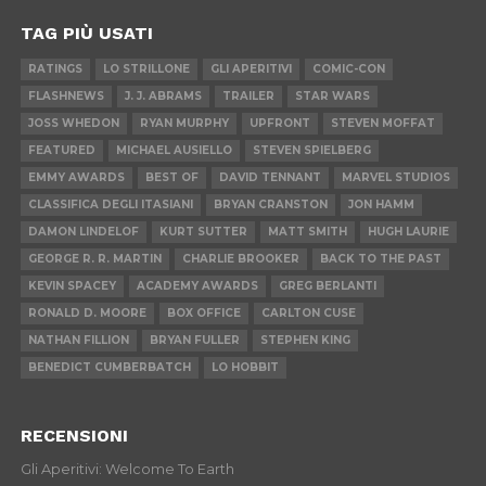
TAG PIÙ USATI
RATINGS
LO STRILLONE
GLI APERITIVI
COMIC-CON
FLASHNEWS
J. J. ABRAMS
TRAILER
STAR WARS
JOSS WHEDON
RYAN MURPHY
UPFRONT
STEVEN MOFFAT
FEATURED
MICHAEL AUSIELLO
STEVEN SPIELBERG
EMMY AWARDS
BEST OF
DAVID TENNANT
MARVEL STUDIOS
CLASSIFICA DEGLI ITASIANI
BRYAN CRANSTON
JON HAMM
DAMON LINDELOF
KURT SUTTER
MATT SMITH
HUGH LAURIE
GEORGE R. R. MARTIN
CHARLIE BROOKER
BACK TO THE PAST
KEVIN SPACEY
ACADEMY AWARDS
GREG BERLANTI
RONALD D. MOORE
BOX OFFICE
CARLTON CUSE
NATHAN FILLION
BRYAN FULLER
STEPHEN KING
BENEDICT CUMBERBATCH
LO HOBBIT
RECENSIONI
Gli Aperitivi: Welcome To Earth