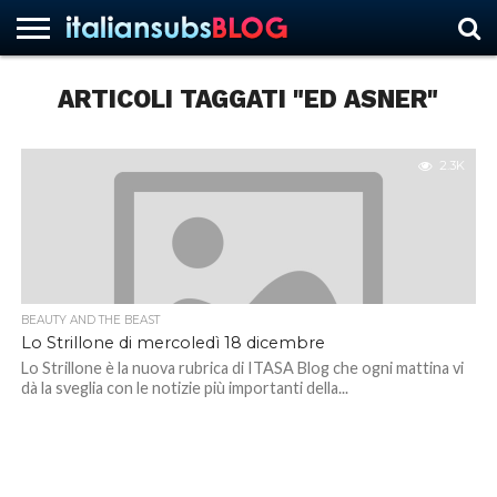
ARTICOLI TAGGATI "ED ASNER"
HOME
NEWS
ASCOLTI
RECENSIONI
INTERVISTE
CURIOSITÀ
CHI
CONTATTACI
FORUM
ITALIANSUBS
SIAMO
2.3K
BEAUTY AND THE BEAST
Lo Strillone di mercoledì 18 dicembre
Lo Strillone è la nuova rubrica di ITASA Blog che ogni mattina vi
dà la sveglia con le notizie più importanti della...