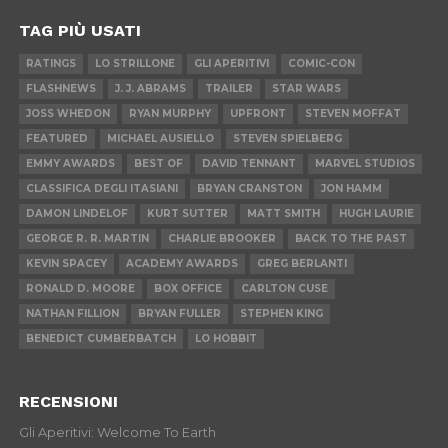
TAG PIÙ USATI
RATINGS
LO STRILLONE
GLI APERITIVI
COMIC-CON
FLASHNEWS
J. J. ABRAMS
TRAILER
STAR WARS
JOSS WHEDON
RYAN MURPHY
UPFRONT
STEVEN MOFFAT
FEATURED
MICHAEL AUSIELLO
STEVEN SPIELBERG
EMMY AWARDS
BEST OF
DAVID TENNANT
MARVEL STUDIOS
CLASSIFICA DEGLI ITASIANI
BRYAN CRANSTON
JON HAMM
DAMON LINDELOF
KURT SUTTER
MATT SMITH
HUGH LAURIE
GEORGE R. R. MARTIN
CHARLIE BROOKER
BACK TO THE PAST
KEVIN SPACEY
ACADEMY AWARDS
GREG BERLANTI
RONALD D. MOORE
BOX OFFICE
CARLTON CUSE
NATHAN FILLION
BRYAN FULLER
STEPHEN KING
BENEDICT CUMBERBATCH
LO HOBBIT
RECENSIONI
Gli Aperitivi: Welcome To Earth