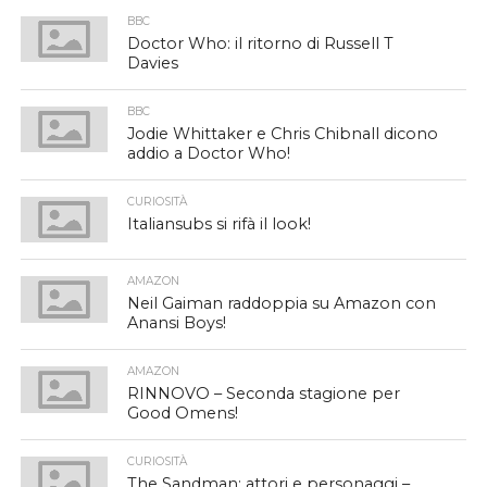
BBC
Doctor Who: il ritorno di Russell T
Davies
BBC
Jodie Whittaker e Chris Chibnall dicono
addio a Doctor Who!
CURIOSITÀ
Italiansubs si rifà il look!
AMAZON
Neil Gaiman raddoppia su Amazon con
Anansi Boys!
AMAZON
RINNOVO – Seconda stagione per
Good Omens!
CURIOSITÀ
The Sandman: attori e personaggi –