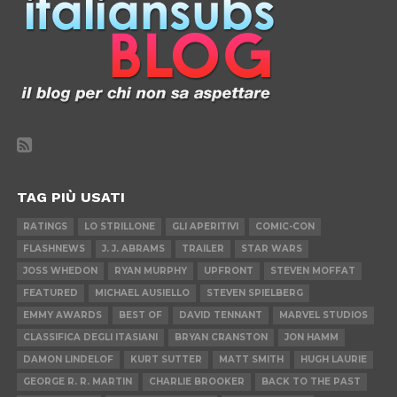
TAG PIÙ USATI
RATINGS
LO STRILLONE
GLI APERITIVI
COMIC-CON
FLASHNEWS
J. J. ABRAMS
TRAILER
STAR WARS
JOSS WHEDON
RYAN MURPHY
UPFRONT
STEVEN MOFFAT
FEATURED
MICHAEL AUSIELLO
STEVEN SPIELBERG
EMMY AWARDS
BEST OF
DAVID TENNANT
MARVEL STUDIOS
CLASSIFICA DEGLI ITASIANI
BRYAN CRANSTON
JON HAMM
DAMON LINDELOF
KURT SUTTER
MATT SMITH
HUGH LAURIE
GEORGE R. R. MARTIN
CHARLIE BROOKER
BACK TO THE PAST