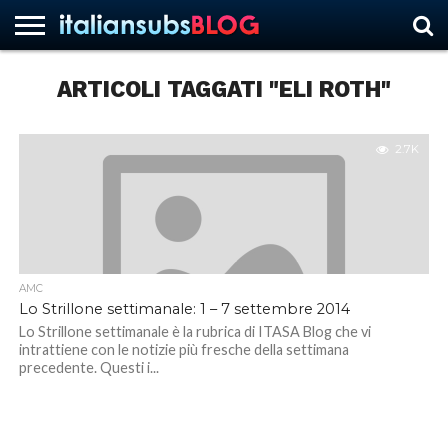
ARTICOLI TAGGATI "ELI ROTH"
HOME
NEWS
ASCOLTI
RECENSIONI
INTERVISTE
CURIOSITÀ
CHI
CONTATTACI
FORUM
ITALIANSUBS
SIAMO
2.7K
AMC
Lo Strillone settimanale: 1 – 7 settembre 2014
Lo Strillone settimanale è la rubrica di ITASA Blog che vi
intrattiene con le notizie più fresche della settimana
precedente. Questi i...