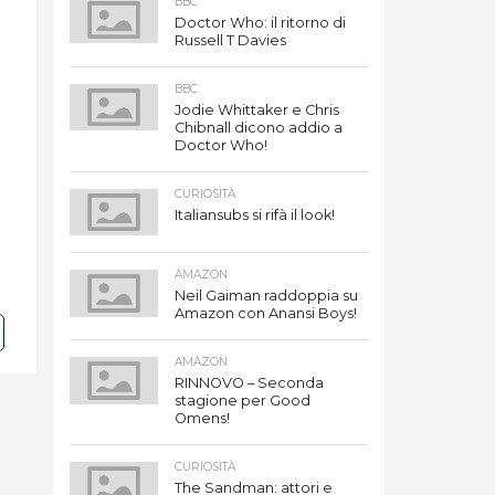
BBC
Doctor Who: il ritorno di
Russell T Davies
BBC
Jodie Whittaker e Chris
Chibnall dicono addio a
Doctor Who!
CURIOSITÀ
Italiansubs si rifà il look!
AMAZON
Neil Gaiman raddoppia su
Amazon con Anansi Boys!
AMAZON
RINNOVO – Seconda
stagione per Good
Omens!
CURIOSITÀ
The Sandman: attori e