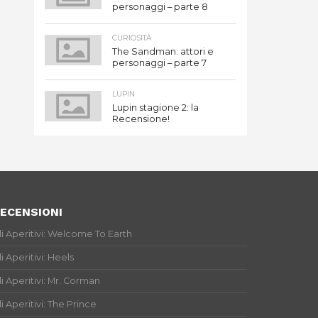
personaggi – parte 8
CURIOSITÀ
The Sandman: attori e
personaggi – parte 7
LUPIN
Lupin stagione 2: la
Recensione!
ECENSIONI
li Aperitivi: Welcome To Earth
li Aperitivi: Heels
li Aperitivi: Mr. Corman
li Aperitivi: The Prince