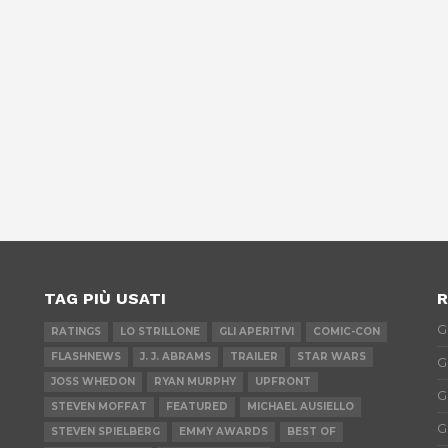
TAG PIÙ USATI
R
G
RATINGS
LO STRILLONE
GLI APERITIVI
COMIC-CON
FLASHNEWS
J. J. ABRAMS
TRAILER
STAR WARS
G
JOSS WHEDON
RYAN MURPHY
UPFRONT
G
STEVEN MOFFAT
FEATURED
MICHAEL AUSIELLO
G
STEVEN SPIELBERG
EMMY AWARDS
BEST OF