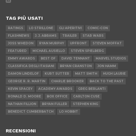
TAG PIÙ USATI
RATINGS
LO STRILLONE
GLI APERITIVI
COMIC-CON
FLASHNEWS
J. J. ABRAMS
TRAILER
STAR WARS
JOSS WHEDON
RYAN MURPHY
UPFRONT
STEVEN MOFFAT
FEATURED
MICHAEL AUSIELLO
STEVEN SPIELBERG
EMMY AWARDS
BEST OF
DAVID TENNANT
MARVEL STUDIOS
CLASSIFICA DEGLI ITASIANI
BRYAN CRANSTON
JON HAMM
DAMON LINDELOF
KURT SUTTER
MATT SMITH
HUGH LAURIE
GEORGE R. R. MARTIN
CHARLIE BROOKER
BACK TO THE PAST
KEVIN SPACEY
ACADEMY AWARDS
GREG BERLANTI
RONALD D. MOORE
BOX OFFICE
CARLTON CUSE
NATHAN FILLION
BRYAN FULLER
STEPHEN KING
BENEDICT CUMBERBATCH
LO HOBBIT
RECENSIONI