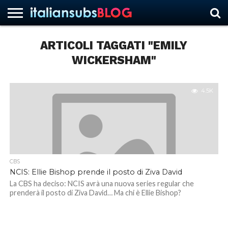
ARTICOLI TAGGATI "EMILY
WICKERSHAM"
HOME
NEWS
ASCOLTI
RECENSIONI
INTERVISTE
CURIOSITÀ
CHI
CONTATTACI
FORUM
ITALIANSUBS
SIAMO
4.5K
CBS
NCIS: Ellie Bishop prende il posto di Ziva David
La CBS ha deciso: NCIS avrà una nuova series regular che
prenderà il posto di Ziva David… Ma chi è Ellie Bishop?