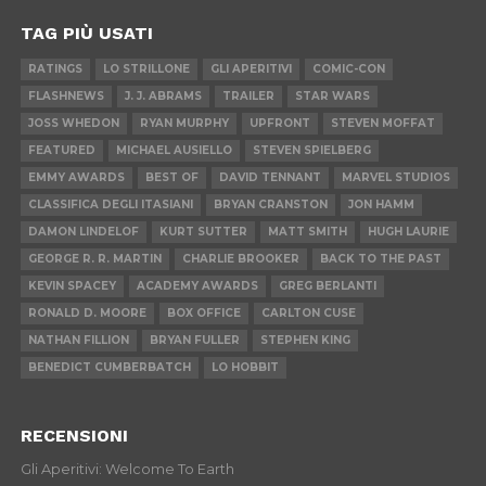
TAG PIÙ USATI
RATINGS
LO STRILLONE
GLI APERITIVI
COMIC-CON
FLASHNEWS
J. J. ABRAMS
TRAILER
STAR WARS
JOSS WHEDON
RYAN MURPHY
UPFRONT
STEVEN MOFFAT
FEATURED
MICHAEL AUSIELLO
STEVEN SPIELBERG
EMMY AWARDS
BEST OF
DAVID TENNANT
MARVEL STUDIOS
CLASSIFICA DEGLI ITASIANI
BRYAN CRANSTON
JON HAMM
DAMON LINDELOF
KURT SUTTER
MATT SMITH
HUGH LAURIE
GEORGE R. R. MARTIN
CHARLIE BROOKER
BACK TO THE PAST
KEVIN SPACEY
ACADEMY AWARDS
GREG BERLANTI
RONALD D. MOORE
BOX OFFICE
CARLTON CUSE
NATHAN FILLION
BRYAN FULLER
STEPHEN KING
BENEDICT CUMBERBATCH
LO HOBBIT
RECENSIONI
Gli Aperitivi: Welcome To Earth