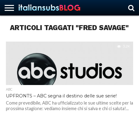
ARTICOLI TAGGATI "FRED SAVAGE"
HOME
NEWS
ASCOLTI
RECENSIONI
INTERVISTE
CURIOSITÀ
CHI
CONTATTACI
FORUM
ITALIANSUBS
SIAMO
3.2K
ABC
UPFRONTS – ABC segna il destino delle sue serie!
Come prevedibile, ABC ha ufficializzato le sue ultime scelte per la
prossima stagione: vediamo insieme chi si salva e chi ci saluta!...