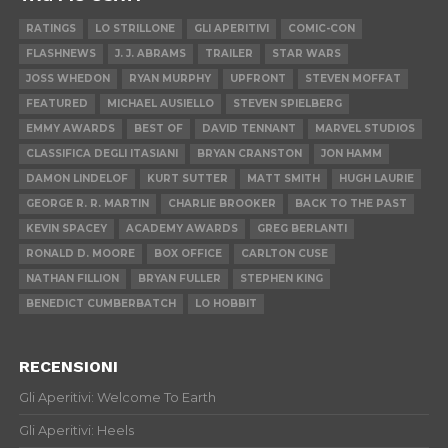
RATINGS
LO STRILLONE
GLI APERITIVI
COMIC-CON
FLASHNEWS
J. J. ABRAMS
TRAILER
STAR WARS
JOSS WHEDON
RYAN MURPHY
UPFRONT
STEVEN MOFFAT
FEATURED
MICHAEL AUSIELLO
STEVEN SPIELBERG
EMMY AWARDS
BEST OF
DAVID TENNANT
MARVEL STUDIOS
CLASSIFICA DEGLI ITASIANI
BRYAN CRANSTON
JON HAMM
DAMON LINDELOF
KURT SUTTER
MATT SMITH
HUGH LAURIE
GEORGE R. R. MARTIN
CHARLIE BROOKER
BACK TO THE PAST
KEVIN SPACEY
ACADEMY AWARDS
GREG BERLANTI
RONALD D. MOORE
BOX OFFICE
CARLTON CUSE
NATHAN FILLION
BRYAN FULLER
STEPHEN KING
BENEDICT CUMBERBATCH
LO HOBBIT
RECENSIONI
Gli Aperitivi: Welcome To Earth
Gli Aperitivi: Heels