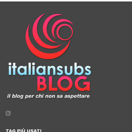
TAG PIÙ USATI