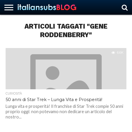
ARTICOLI TAGGATI "GENE
RODDENBERRY"
HOME
NEWS
ASCOLTI
RECENSIONI
INTERVISTE
CURIOSITÀ
CHI
CONTATTACI
FORUM
ITALIANSUBS
SIAMO
6.6K
CURIOSITÀ
50 anni di Star Trek – Lunga Vita e Prosperità!
Lunga vita e prosperità! Il franchise di Star Trek compie 50 anni
proprio oggi: non potevamo non dedicare un articolo del
nostro...