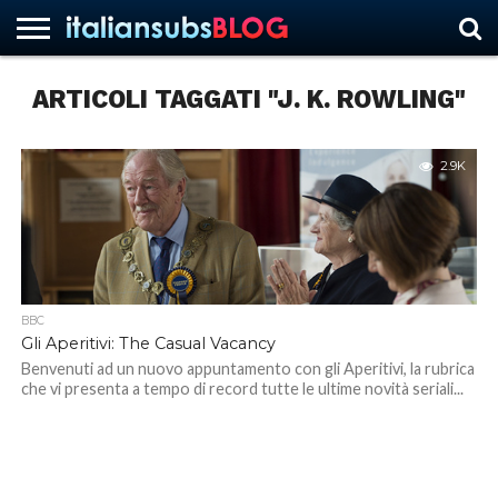
ARTICOLI TAGGATI "J. K. ROWLING"
HOME
NEWS
ASCOLTI
RECENSIONI
INTERVISTE
CURIOSITÀ
CHI
CONTATTACI
FORUM
ITALIANSUBS
SIAMO
2.9K
BBC
Gli Aperitivi: The Casual Vacancy
Benvenuti ad un nuovo appuntamento con gli Aperitivi, la rubrica
che vi presenta a tempo di record tutte le ultime novità seriali...