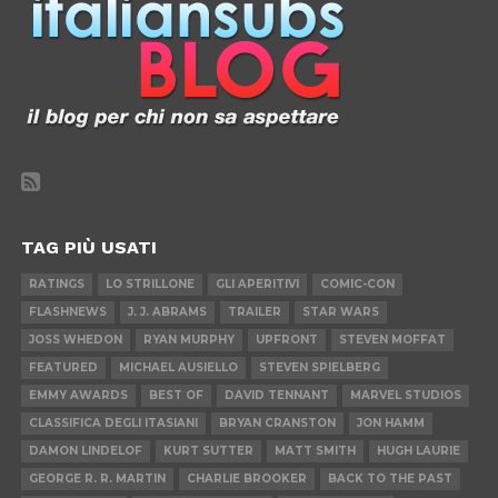
TAG PIÙ USATI
RATINGS
LO STRILLONE
GLI APERITIVI
COMIC-CON
FLASHNEWS
J. J. ABRAMS
TRAILER
STAR WARS
JOSS WHEDON
RYAN MURPHY
UPFRONT
STEVEN MOFFAT
FEATURED
MICHAEL AUSIELLO
STEVEN SPIELBERG
EMMY AWARDS
BEST OF
DAVID TENNANT
MARVEL STUDIOS
CLASSIFICA DEGLI ITASIANI
BRYAN CRANSTON
JON HAMM
DAMON LINDELOF
KURT SUTTER
MATT SMITH
HUGH LAURIE
GEORGE R. R. MARTIN
CHARLIE BROOKER
BACK TO THE PAST