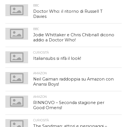
BBC
Doctor Who: il ritorno di Russell T
Davies
BBC
Jodie Whittaker e Chris Chibnall dicono
addio a Doctor Who!
CURIOSITÀ
Italiansubs si rifà il look!
AMAZON
Neil Gaiman raddoppia su Amazon con
Anansi Boys!
AMAZON
RINNOVO – Seconda stagione per
Good Omens!
CURIOSITÀ
The Sandman: attori e personaggi –