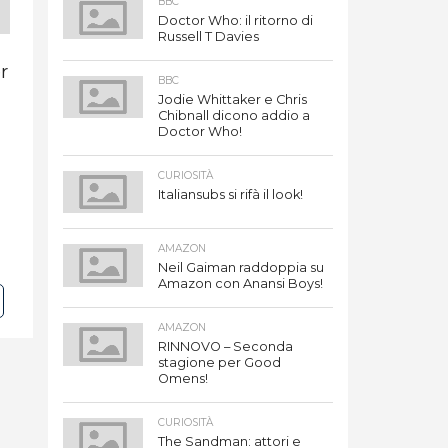
BBC
Doctor Who: il ritorno di
Russell T Davies
r
BBC
Jodie Whittaker e Chris
Chibnall dicono addio a
Doctor Who!
CURIOSITÀ
Italiansubs si rifà il look!
AMAZON
Neil Gaiman raddoppia su
Amazon con Anansi Boys!
AMAZON
RINNOVO – Seconda
stagione per Good
Omens!
CURIOSITÀ
The Sandman: attori e