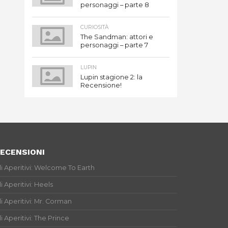
personaggi – parte 8
CURIOSITÀ
The Sandman: attori e
personaggi – parte 7
LUPIN
Lupin stagione 2: la
Recensione!
ECENSIONI
li Aperitivi: Welcome To Earth
li Aperitivi: Heels
li Aperitivi: Mr. Corman
li Aperitivi: The Prince