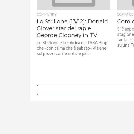
COMMUNITY
DEFIANCE
Lo Strillone (13/12): Donald
Comic
Glover star del rap e
Si è app
George Clooney in TV
stagione
fantasci
Lo Strillone è la rubrica di ITASA Blog
su una T
che -con calma che è sabato- vi tiene
sul pezzo con le notizie più...