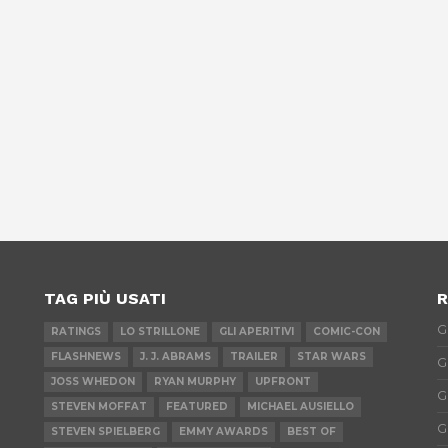
TAG PIÙ USATI
R
G
RATINGS
LO STRILLONE
GLI APERITIVI
COMIC-CON
FLASHNEWS
J. J. ABRAMS
TRAILER
STAR WARS
G
JOSS WHEDON
RYAN MURPHY
UPFRONT
G
STEVEN MOFFAT
FEATURED
MICHAEL AUSIELLO
G
STEVEN SPIELBERG
EMMY AWARDS
BEST OF