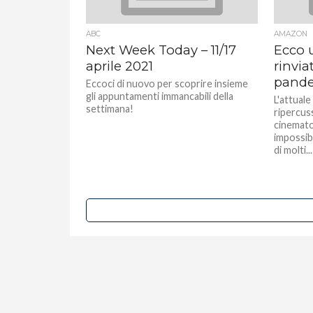
ABC
AMAZON
Next Week Today – 11/17
Ecco u
aprile 2021
rinvia
pand
Eccoci di nuovo per scoprire insieme
gli appuntamenti immancabili della
L'attual
settimana!
ripercus
cinemato
impossibil
di molti...