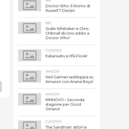
BBC
Doctor Who: il ritorno di
Russell T Davies
BBC
Jodie Whittaker e Chris
Chibnall dicono addio a
Doctor Who!
CURIOSITÀ
Italiansubs si rifà il look!
AMAZON
Neil Gaiman raddoppia su
Amazon con Anansi Boys!
AMAZON
RINNOVO – Seconda
stagione per Good
Omens!
CURIOSITÀ
The Sandman: attori e