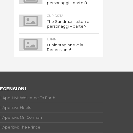
personaggi – parte 8
CURIOSITÀ
The Sandman: attori e
personaggi – parte 7
LUPIN
Lupin stagione 2: la
Recensione!
ECENSIONI
li Aperitivi: Welcome To Earth
li Aperitivi: Heels
li Aperitivi: Mr. Corman
li Aperitivi: The Prince