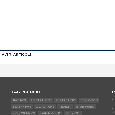
ALTRI ARTICOLI
TAG PIÙ USATI
R
G
RATINGS
LO STRILLONE
GLI APERITIVI
COMIC-CON
FLASHNEWS
J. J. ABRAMS
TRAILER
STAR WARS
G
JOSS WHEDON
RYAN MURPHY
UPFRONT