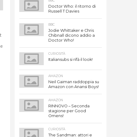
BBC
Doctor Who: il ritorno di
Russell T Davies
BBC
Jodie Whittaker e Chris
t
Chibnall dicono addio a
Doctor Who!
he
CURIOSITÀ
Italiansubs si rifà il look!
AMAZON
Neil Gaiman raddoppia su
Amazon con Anansi Boys!
AMAZON
RINNOVO – Seconda
stagione per Good
Omens!
CURIOSITÀ
The Sandman: attori e