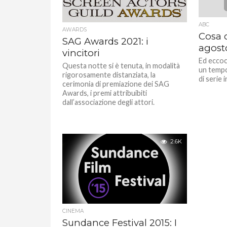
ABC
AWARDS
Cosa c
SAG Awards 2021: i
agost
vincitori
Ed eccoc
Questa notte si è tenuta, in modalità
un tempo
rigorosamente distanziata, la
di serie i
cerimonia di premiazione dei SAG
Awards, i premi attribuibiti
dall’associazione degli attori.
2.6K
CINEMA
Sundance Festival 2015: I