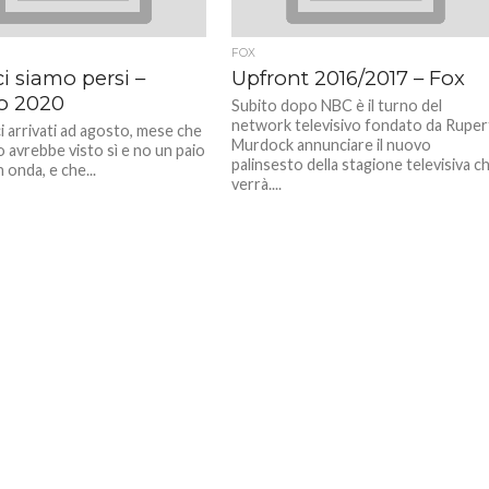
FOX
i siamo persi –
Upfront 2016/2017 – Fox
o 2020
Subito dopo NBC è il turno del
network televisivo fondato da Ruper
i arrivati ad agosto, mese che
Murdock annunciare il nuovo
 avrebbe visto sì e no un paio
palinsesto della stagione televisiva c
n onda, e che...
verrà....