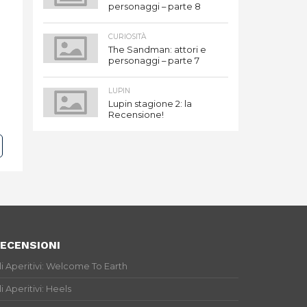
personaggi – parte 8
CURIOSITÀ
The Sandman: attori e
personaggi – parte 7
LUPIN
Lupin stagione 2: la
Recensione!
ECENSIONI
li Aperitivi: Welcome To Earth
li Aperitivi: Heels