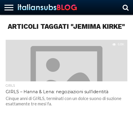
ARTICOLI TAGGATI "JEMIMA KIRKE"
HOME
NEWS
ASCOLTI
RECENSIONI
INTERVISTE
CURIOSITÀ
CHI
CONTATTACI
FORUM
ITALIANSUBS
SIAMO
6.8K
GIRLS
GIRLS – Hanna & Lena: negoziazioni sull’identità
Cinque anni di GIRLS, terminati con un dolce suono di suzione
esattamente tre mesi fa.