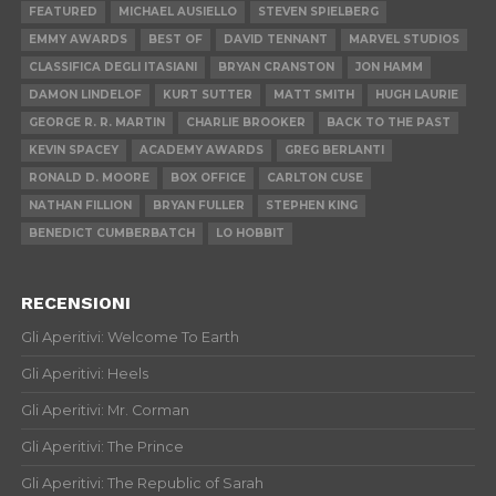
FEATURED
MICHAEL AUSIELLO
STEVEN SPIELBERG
EMMY AWARDS
BEST OF
DAVID TENNANT
MARVEL STUDIOS
CLASSIFICA DEGLI ITASIANI
BRYAN CRANSTON
JON HAMM
DAMON LINDELOF
KURT SUTTER
MATT SMITH
HUGH LAURIE
GEORGE R. R. MARTIN
CHARLIE BROOKER
BACK TO THE PAST
KEVIN SPACEY
ACADEMY AWARDS
GREG BERLANTI
RONALD D. MOORE
BOX OFFICE
CARLTON CUSE
NATHAN FILLION
BRYAN FULLER
STEPHEN KING
BENEDICT CUMBERBATCH
LO HOBBIT
RECENSIONI
Gli Aperitivi: Welcome To Earth
Gli Aperitivi: Heels
Gli Aperitivi: Mr. Corman
Gli Aperitivi: The Prince
Gli Aperitivi: The Republic of Sarah