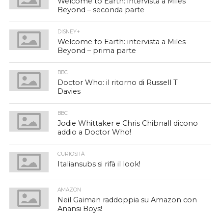
Welcome to Earth: intervista a Miles
Beyond – seconda parte
DISNEY+
Welcome to Earth: intervista a Miles
Beyond – prima parte
BBC
Doctor Who: il ritorno di Russell T
Davies
BBC
Jodie Whittaker e Chris Chibnall dicono
addio a Doctor Who!
CURIOSITÀ
Italiansubs si rifà il look!
AMAZON
Neil Gaiman raddoppia su Amazon con
Anansi Boys!