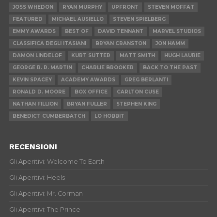
JOSS WHEDON
RYAN MURPHY
UPFRONT
STEVEN MOFFAT
FEATURED
MICHAEL AUSIELLO
STEVEN SPIELBERG
EMMY AWARDS
BEST OF
DAVID TENNANT
MARVEL STUDIOS
CLASSIFICA DEGLI ITASIANI
BRYAN CRANSTON
JON HAMM
DAMON LINDELOF
KURT SUTTER
MATT SMITH
HUGH LAURIE
GEORGE R. R. MARTIN
CHARLIE BROOKER
BACK TO THE PAST
KEVIN SPACEY
ACADEMY AWARDS
GREG BERLANTI
RONALD D. MOORE
BOX OFFICE
CARLTON CUSE
NATHAN FILLION
BRYAN FULLER
STEPHEN KING
BENEDICT CUMBERBATCH
LO HOBBIT
RECENSIONI
Gli Aperitivi: Welcome To Earth
Gli Aperitivi: Heels
Gli Aperitivi: Mr. Corman
Gli Aperitivi: The Prince