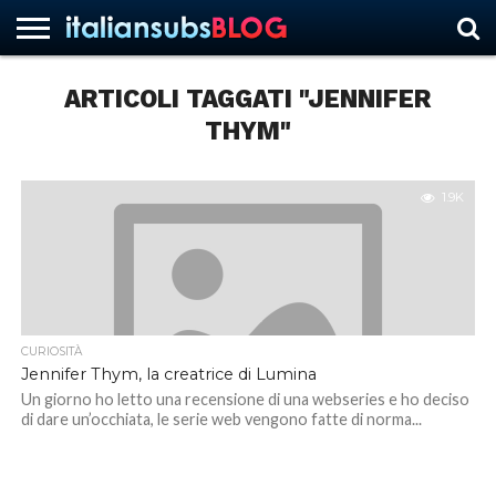
ARTICOLI TAGGATI "JENNIFER
THYM"
HOME
NEWS
ASCOLTI
RECENSIONI
INTERVISTE
CURIOSITÀ
CHI
CONTATTACI
FORUM
ITALIANSUBS
SIAMO
1.9K
CURIOSITÀ
Jennifer Thym, la creatrice di Lumina
Un giorno ho letto una recensione di una webseries e ho deciso
di dare un’occhiata, le serie web vengono fatte di norma...