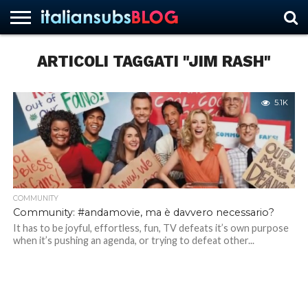
ARTICOLI TAGGATI "JIM RASH"
HOME
NEWS
ASCOLTI
RECENSIONI
INTERVISTE
CURIOSITÀ
CHI
CONTATTACI
FORUM
ITALIANSUBS
SIAMO
5.1K
COMMUNITY
Community: #andamovie, ma è davvero necessario?
It has to be joyful, effortless, fun, TV defeats it’s own purpose
when it’s pushing an agenda, or trying to defeat other...