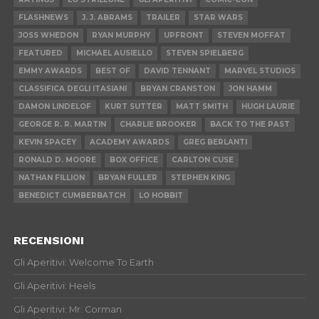
FLASHNEWS
J. J. ABRAMS
TRAILER
STAR WARS
JOSS WHEDON
RYAN MURPHY
UPFRONT
STEVEN MOFFAT
FEATURED
MICHAEL AUSIELLO
STEVEN SPIELBERG
EMMY AWARDS
BEST OF
DAVID TENNANT
MARVEL STUDIOS
CLASSIFICA DEGLI ITASIANI
BRYAN CRANSTON
JON HAMM
DAMON LINDELOF
KURT SUTTER
MATT SMITH
HUGH LAURIE
GEORGE R. R. MARTIN
CHARLIE BROOKER
BACK TO THE PAST
KEVIN SPACEY
ACADEMY AWARDS
GREG BERLANTI
RONALD D. MOORE
BOX OFFICE
CARLTON CUSE
NATHAN FILLION
BRYAN FULLER
STEPHEN KING
BENEDICT CUMBERBATCH
LO HOBBIT
RECENSIONI
Gli Aperitivi: Welcome To Earth
Gli Aperitivi: Heels
Gli Aperitivi: Mr. Corman