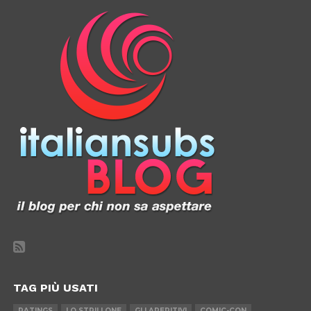
TAG PIÙ USATI
RATINGS
LO STRILLONE
GLI APERITIVI
COMIC-CON