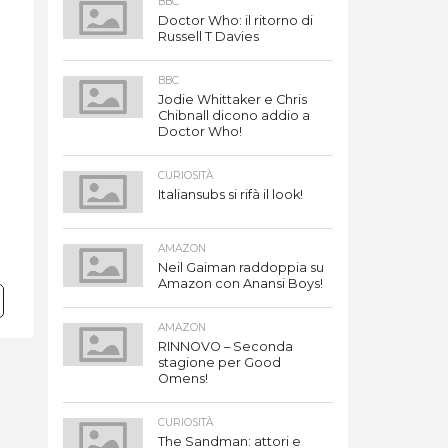
BBC
Doctor Who: il ritorno di
Russell T Davies
BBC
Jodie Whittaker e Chris
Chibnall dicono addio a
Doctor Who!
CURIOSITÀ
Italiansubs si rifà il look!
AMAZON
Neil Gaiman raddoppia su
Amazon con Anansi Boys!
AMAZON
RINNOVO – Seconda
stagione per Good
Omens!
CURIOSITÀ
The Sandman: attori e