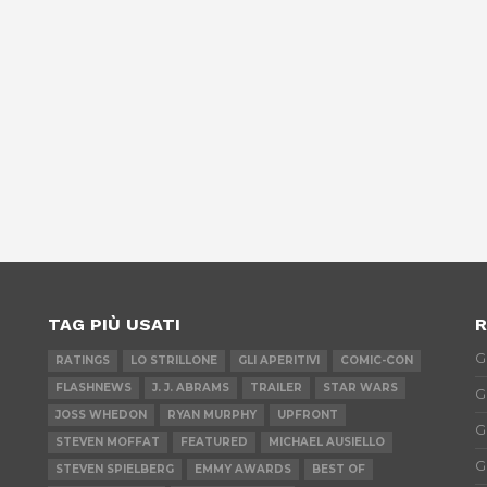
TAG PIÙ USATI
R
G
RATINGS
LO STRILLONE
GLI APERITIVI
COMIC-CON
FLASHNEWS
J. J. ABRAMS
TRAILER
STAR WARS
G
JOSS WHEDON
RYAN MURPHY
UPFRONT
G
STEVEN MOFFAT
FEATURED
MICHAEL AUSIELLO
G
STEVEN SPIELBERG
EMMY AWARDS
BEST OF