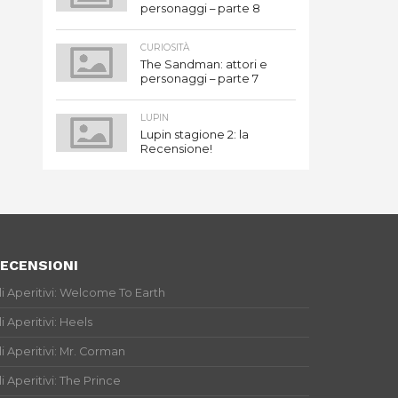
personaggi – parte 8
CURIOSITÀ
The Sandman: attori e
personaggi – parte 7
LUPIN
Lupin stagione 2: la
Recensione!
ECENSIONI
li Aperitivi: Welcome To Earth
li Aperitivi: Heels
li Aperitivi: Mr. Corman
li Aperitivi: The Prince