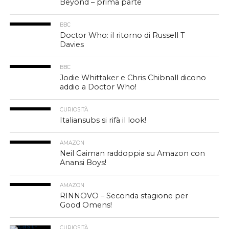
Beyond – prima parte
BBC
Doctor Who: il ritorno di Russell T
Davies
BBC
Jodie Whittaker e Chris Chibnall dicono
addio a Doctor Who!
CURIOSITÀ
Italiansubs si rifà il look!
AMAZON
Neil Gaiman raddoppia su Amazon con
Anansi Boys!
AMAZON
RINNOVO – Seconda stagione per
Good Omens!
CURIOSITÀ