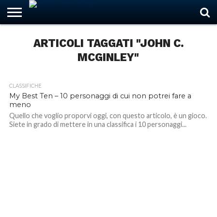
ARTICOLI TAGGATI "JOHN C.
MCGINLEY"
HOME
NEWS
ASCOLTI
RECENSIONI
INTERVISTE
CURIOSITÀ
CHI
CONTATTACI
FORUM
ITALIANSUBS
SIAMO
CLASSIFICHE
4.3K
My Best Ten – 10 personaggi di cui non potrei fare a
meno
Quello che voglio proporvi oggi, con questo articolo, è un gioco.
Siete in grado di mettere in una classifica i 10 personaggi...