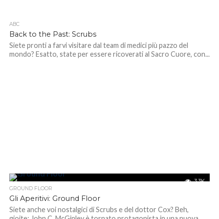
ABC
4.4K
Back to the Past: Scrubs
Siete pronti a farvi visitare dal team di medici più pazzo del
mondo? Esatto, state per essere ricoverati al Sacro Cuore, con...
3.3K
GROUND FLOOR
Gli Aperitivi: Ground Floor
Siete anche voi nostalgici di Scrubs e del dottor Cox? Beh,
gioite: John C. McGinley è tornato protagonista in una nuova