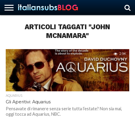
ARTICOLI TAGGATI "JOHN
MCNAMARA"
HOME
NEWS
ASCOLTI
RECENSIONI
INTERVISTE
CURIOSITÀ
CHI
CONTATTACI
FORUM
ITALIANSUBS
SIAMO
2.9K
AQUARIUS
Gli Aperitivi: Aquarius
Pensavate di rimanere senza serie tutta l’estate? Non sia mai,
oggi tocca ad Aquarius, NBC.