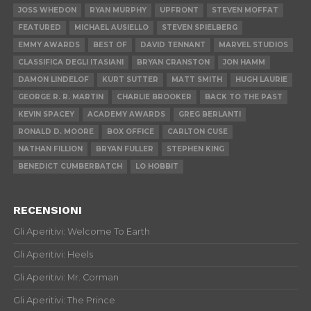
JOSS WHEDON
RYAN MURPHY
UPFRONT
STEVEN MOFFAT
FEATURED
MICHAEL AUSIELLO
STEVEN SPIELBERG
EMMY AWARDS
BEST OF
DAVID TENNANT
MARVEL STUDIOS
CLASSIFICA DEGLI ITASIANI
BRYAN CRANSTON
JON HAMM
DAMON LINDELOF
KURT SUTTER
MATT SMITH
HUGH LAURIE
GEORGE R. R. MARTIN
CHARLIE BROOKER
BACK TO THE PAST
KEVIN SPACEY
ACADEMY AWARDS
GREG BERLANTI
RONALD D. MOORE
BOX OFFICE
CARLTON CUSE
NATHAN FILLION
BRYAN FULLER
STEPHEN KING
BENEDICT CUMBERBATCH
LO HOBBIT
RECENSIONI
Gli Aperitivi: Welcome To Earth
Gli Aperitivi: Heels
Gli Aperitivi: Mr. Corman
Gli Aperitivi: The Prince