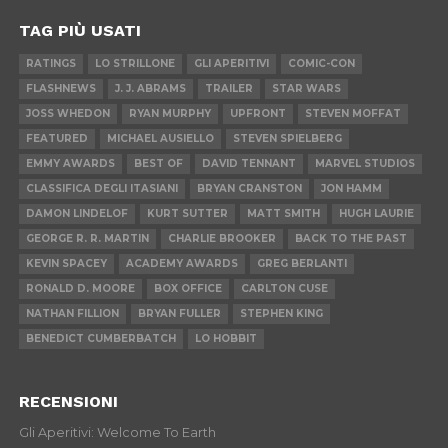
TAG PIÙ USATI
RATINGS
LO STRILLONE
GLI APERITIVI
COMIC-CON
FLASHNEWS
J. J. ABRAMS
TRAILER
STAR WARS
JOSS WHEDON
RYAN MURPHY
UPFRONT
STEVEN MOFFAT
FEATURED
MICHAEL AUSIELLO
STEVEN SPIELBERG
EMMY AWARDS
BEST OF
DAVID TENNANT
MARVEL STUDIOS
CLASSIFICA DEGLI ITASIANI
BRYAN CRANSTON
JON HAMM
DAMON LINDELOF
KURT SUTTER
MATT SMITH
HUGH LAURIE
GEORGE R. R. MARTIN
CHARLIE BROOKER
BACK TO THE PAST
KEVIN SPACEY
ACADEMY AWARDS
GREG BERLANTI
RONALD D. MOORE
BOX OFFICE
CARLTON CUSE
NATHAN FILLION
BRYAN FULLER
STEPHEN KING
BENEDICT CUMBERBATCH
LO HOBBIT
RECENSIONI
Gli Aperitivi: Welcome To Earth