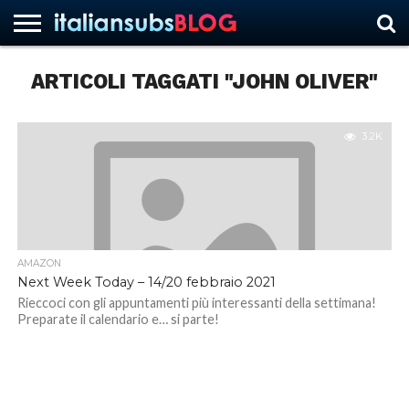
ARTICOLI TAGGATI "JOHN OLIVER"
HOME
NEWS
ASCOLTI
RECENSIONI
INTERVISTE
CURIOSITÀ
CHI
CONTATTACI
FORUM
ITALIANSUBS
SIAMO
3.2K
AMAZON
Next Week Today – 14/20 febbraio 2021
Rieccoci con gli appuntamenti più interessanti della settimana!
Preparate il calendario e… si parte!