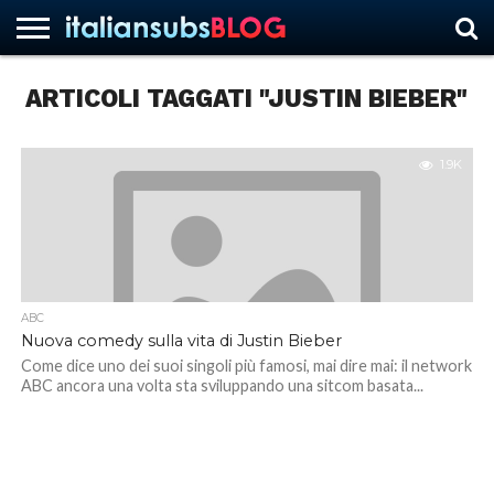
ARTICOLI TAGGATI "JUSTIN BIEBER"
HOME
NEWS
ASCOLTI
RECENSIONI
INTERVISTE
CURIOSITÀ
CHI
CONTATTACI
FORUM
ITALIANSUBS
SIAMO
1.9K
ABC
Nuova comedy sulla vita di Justin Bieber
Come dice uno dei suoi singoli più famosi, mai dire mai: il network
ABC ancora una volta sta sviluppando una sitcom basata...