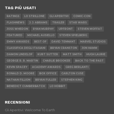
TAG PIÙ USATI
RATINGS
LO STRILLONE
GLI APERITIVI
COMIC-CON
FLASHNEWS
J. J. ABRAMS
TRAILER
STAR WARS
JOSS WHEDON
RYAN MURPHY
UPFRONT
STEVEN MOFFAT
FEATURED
MICHAEL AUSIELLO
STEVEN SPIELBERG
EMMY AWARDS
BEST OF
DAVID TENNANT
MARVEL STUDIOS
CLASSIFICA DEGLI ITASIANI
BRYAN CRANSTON
JON HAMM
DAMON LINDELOF
KURT SUTTER
MATT SMITH
HUGH LAURIE
GEORGE R. R. MARTIN
CHARLIE BROOKER
BACK TO THE PAST
KEVIN SPACEY
ACADEMY AWARDS
GREG BERLANTI
RONALD D. MOORE
BOX OFFICE
CARLTON CUSE
NATHAN FILLION
BRYAN FULLER
STEPHEN KING
BENEDICT CUMBERBATCH
LO HOBBIT
RECENSIONI
Gli Aperitivi: Welcome To Earth