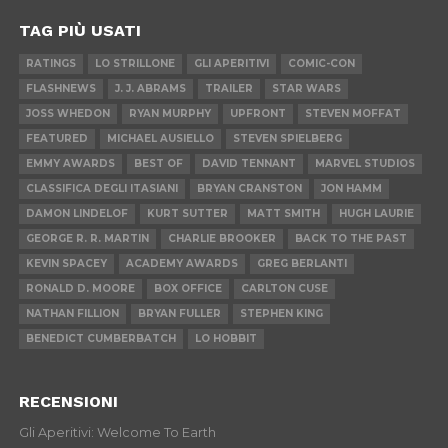
TAG PIÙ USATI
RATINGS
LO STRILLONE
GLI APERITIVI
COMIC-CON
FLASHNEWS
J. J. ABRAMS
TRAILER
STAR WARS
JOSS WHEDON
RYAN MURPHY
UPFRONT
STEVEN MOFFAT
FEATURED
MICHAEL AUSIELLO
STEVEN SPIELBERG
EMMY AWARDS
BEST OF
DAVID TENNANT
MARVEL STUDIOS
CLASSIFICA DEGLI ITASIANI
BRYAN CRANSTON
JON HAMM
DAMON LINDELOF
KURT SUTTER
MATT SMITH
HUGH LAURIE
GEORGE R. R. MARTIN
CHARLIE BROOKER
BACK TO THE PAST
KEVIN SPACEY
ACADEMY AWARDS
GREG BERLANTI
RONALD D. MOORE
BOX OFFICE
CARLTON CUSE
NATHAN FILLION
BRYAN FULLER
STEPHEN KING
BENEDICT CUMBERBATCH
LO HOBBIT
RECENSIONI
Gli Aperitivi: Welcome To Earth