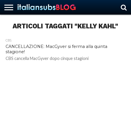
ARTICOLI TAGGATI "KELLY KAHL"
HOME
NEWS
ASCOLTI
RECENSIONI
INTERVISTE
CURIOSITÀ
CHI
CONTATTACI
FORUM
ITALIANSUBS
CBS
SIAMO
CANCELLAZIONE: MacGyver si ferma alla quinta
stagione!
CBS cancella MacGyver dopo cinque stagioni