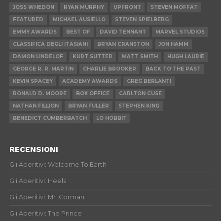
JOSS WHEDON
RYAN MURPHY
UPFRONT
STEVEN MOFFAT
FEATURED
MICHAEL AUSIELLO
STEVEN SPIELBERG
EMMY AWARDS
BEST OF
DAVID TENNANT
MARVEL STUDIOS
CLASSIFICA DEGLI ITASIANI
BRYAN CRANSTON
JON HAMM
DAMON LINDELOF
KURT SUTTER
MATT SMITH
HUGH LAURIE
GEORGE R. R. MARTIN
CHARLIE BROOKER
BACK TO THE PAST
KEVIN SPACEY
ACADEMY AWARDS
GREG BERLANTI
RONALD D. MOORE
BOX OFFICE
CARLTON CUSE
NATHAN FILLION
BRYAN FULLER
STEPHEN KING
BENEDICT CUMBERBATCH
LO HOBBIT
RECENSIONI
Gli Aperitivi: Welcome To Earth
Gli Aperitivi: Heels
Gli Aperitivi: Mr. Corman
Gli Aperitivi: The Prince