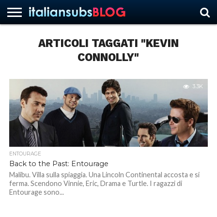
ARTICOLI TAGGATI "KEVIN
CONNOLLY"
HOME
NEWS
ASCOLTI
RECENSIONI
INTERVISTE
CURIOSITÀ
CHI
CONTATTACI
FORUM
ITALIANSUBS
SIAMO
3.3K
ENTOURAGE
Back to the Past: Entourage
Malibu. Villa sulla spiaggia. Una Lincoln Continental accosta e si
ferma. Scendono Vinnie, Eric, Drama e Turtle. I ragazzi di
Entourage sono...