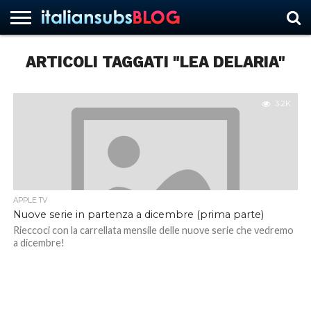
ARTICOLI TAGGATI "LEA DELARIA"
HOME
NEWS
ASCOLTI
RECENSIONI
INTERVISTE
CURIOSITÀ
CHI
CONTATTACI
FORUM
ITALIANSUBS
SIAMO
3.2K
APPLE TV
Nuove serie in partenza a dicembre (prima parte)
Rieccoci con la carrellata mensile delle nuove serie che vedremo
a dicembre!