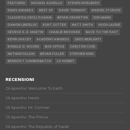
FEATURED
MICHAEL AUSIELLO
STEVEN SPIELBERG
EMMY AWARDS
BEST OF
DAVID TENNANT
MARVEL STUDIOS
CLASSIFICA DEGLI ITASIANI
BRYAN CRANSTON
JON HAMM
DAMON LINDELOF
KURT SUTTER
MATT SMITH
HUGH LAURIE
GEORGE R. R. MARTIN
CHARLIE BROOKER
BACK TO THE PAST
KEVIN SPACEY
ACADEMY AWARDS
GREG BERLANTI
RONALD D. MOORE
BOX OFFICE
CARLTON CUSE
NATHAN FILLION
BRYAN FULLER
STEPHEN KING
BENEDICT CUMBERBATCH
LO HOBBIT
RECENSIONI
Gli Aperitivi: Welcome To Earth
Gli Aperitivi: Heels
Gli Aperitivi: Mr. Corman
Gli Aperitivi: The Prince
Gli Aperitivi: The Republic of Sarah