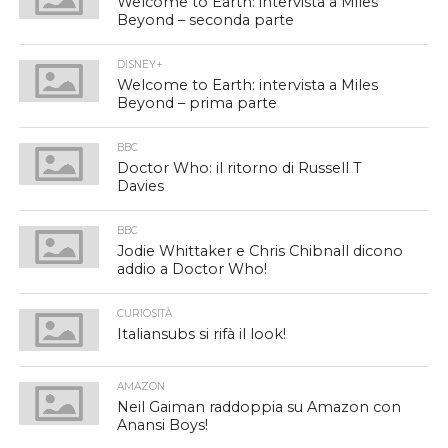
Welcome to Earth: intervista a Miles
Beyond – seconda parte
DISNEY+
Welcome to Earth: intervista a Miles
Beyond – prima parte
BBC
Doctor Who: il ritorno di Russell T
Davies
BBC
Jodie Whittaker e Chris Chibnall dicono
addio a Doctor Who!
CURIOSITÀ
Italiansubs si rifà il look!
AMAZON
Neil Gaiman raddoppia su Amazon con
Anansi Boys!